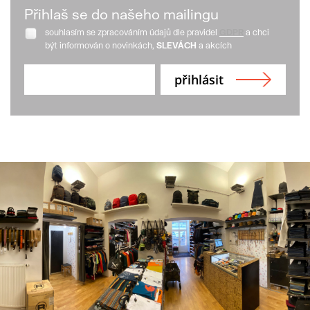
Přihlaš se do našeho mailingu
souhlasím se zpracováním údajů dle pravidel
GDPR
a chci
být informován o novinkách,
SLEVÁCH
a akcích