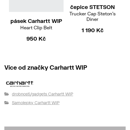
čepice STETSON
Trucker Cap Steton's
Diner
pásek Carhartt WIP
Heart Clip Belt
Smu
1 190 Kč
950 Kč
Více od značky Carhartt WIP
drobnosti/gadgets Carhartt WIP
Samolepky Carhartt WIP