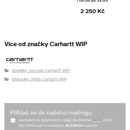
H
2 250 Kč
Více od značky Carhartt WIP
doplňky /access Carhartt WIP
klobouky /hats Carhartt WIP
Přihlaš se do našeho mailingu
souhlasím se zpracováním údajů dle pravidel
GDPR
a chci
být informován o novinkách,
SLEVÁCH
a akcích