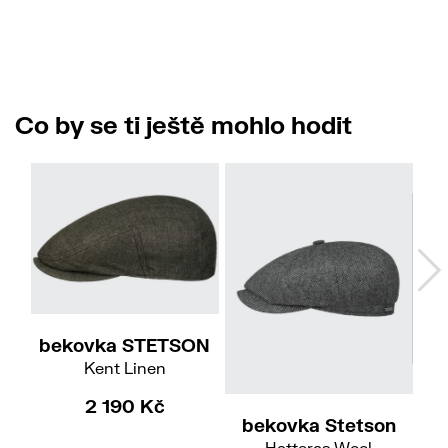
Co by se ti ještě mohlo hodit
56
bekovka STETSON
Kent Linen
57/M
2 190 Kč
bekovka Stetson
b
Hatteras Wool