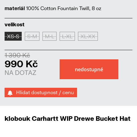
materiál
100% Cotton Fountain Twill, 8 oz
velikost
XS-S
S-M
M-L
L-XL
XL-XX
1 390 Kč
990 Kč
NA DOTAZ
Hlídat dostupnost / cenu
klobouk Carhartt WIP Drewe Bucket Hat