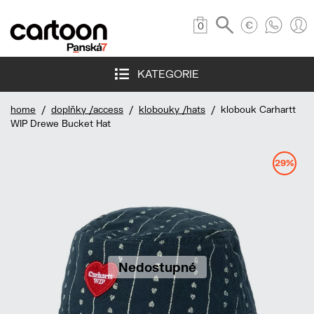
0
KATEGORIE
home
/
doplňky /access
/
klobouky /hats
/ klobouk Carhartt
WIP Drewe Bucket Hat
29%
Nedostupné