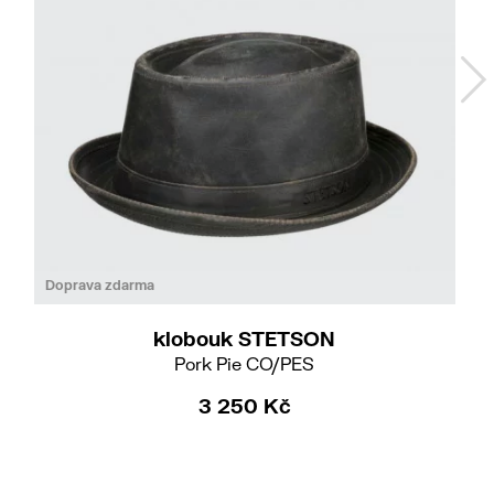
55/S
59/L
61/XL
Doprava zdarma
klobouk STETSON
Pork Pie CO/PES
3 250 Kč