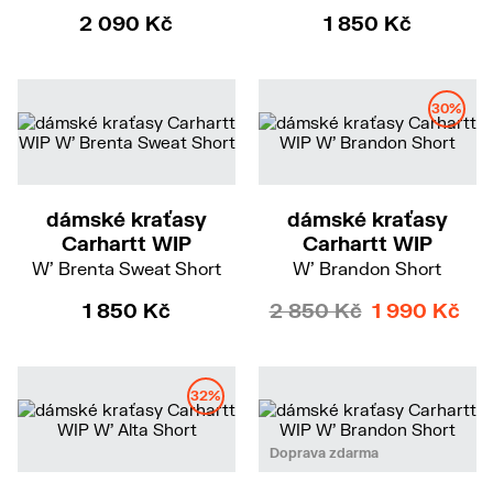
2 090 Kč
1 850 Kč
30%
S
M
L
dámské kraťasy
dámské kraťasy
Carhartt WIP
Carhartt WIP
W' Brenta Sweat Short
W' Brandon Short
1 850 Kč
2 850 Kč
1 990 Kč
32%
XS
S
M
Doprava zdarma