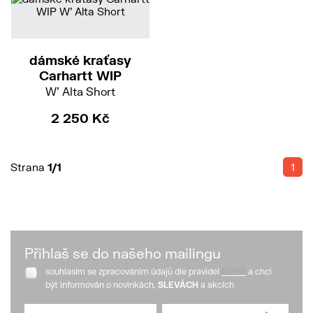
dámské kraťasy
Carhartt WIP
W' Alta Short
2 250 Kč
Strana
1/1
1
Přihlaš se do našeho mailingu
souhlasím se zpracováním údajů dle pravidel
GDPR
a chci
být informován o novinkách,
SLEVÁCH
a akcích