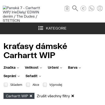
0
KATEGORIE
kraťasy dámské
Carhartt WIP
Značka
Velikost
Určení
Barva
Seprání
Seřadit
Skladem
Akce
Výprodej
Carhartt WIP
Zrušit všechny filtry