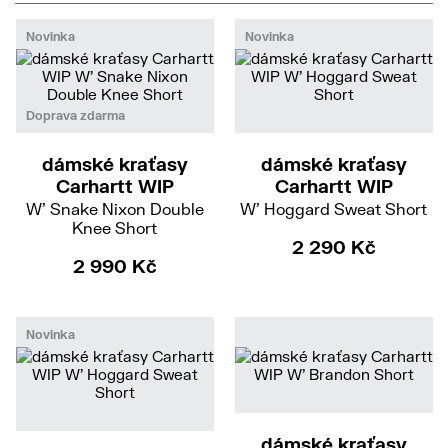
Novinka
Novinka
S
M
XS
S
Doprava zdarma
dámské kraťasy
dámské kraťasy
Carhartt WIP
Carhartt WIP
W' Snake Nixon Double
W' Hoggard Sweat Short
Knee Short
2 290 Kč
2 990 Kč
Novinka
S
M
XS
S
dámské kraťasy