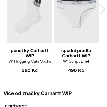
S-M
L
ponožky Carhartt
spodní prádlo
p
WIP
Carhartt WIP
W' Hugging Cats Socks
W' Script Brief
W
390 Kč
490 Kč
Více od značky Carhartt WIP