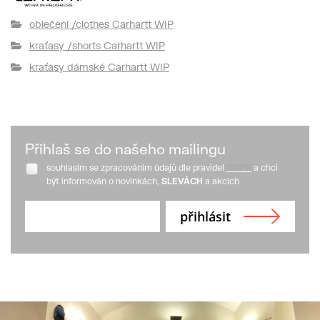
oblečení /clothes Carhartt WIP
kraťasy /shorts Carhartt WIP
kraťasy dámské Carhartt WIP
Přihlaš se do našeho mailingu
souhlasím se zpracováním údajů dle pravidel
GDPR
a chci
být informován o novinkách,
SLEVÁCH
a akcích