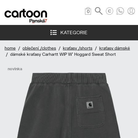
0
KATEGORIE
home
/
oblečení /clothes
/
kraťasy /shorts
/
kraťasy dámské
/ dámské kraťasy Carhartt WIP W' Hoggard Sweat Short
novinka