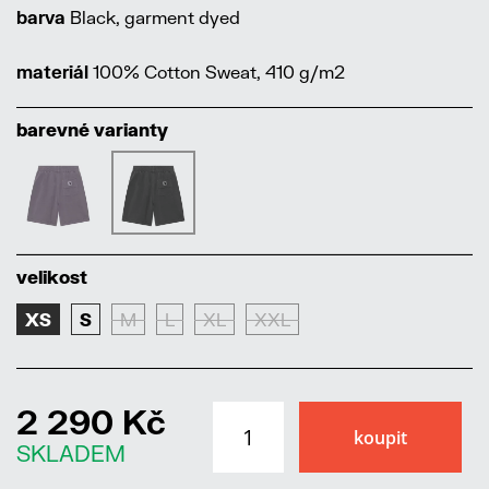
barva
Black, garment dyed
materiál
100% Cotton Sweat, 410 g/m2
barevné varianty
velikost
XS
S
M
L
XL
XXL
2 290 Kč
SKLADEM