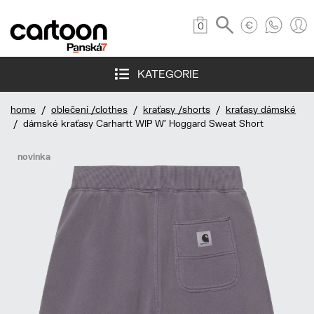
0
KATEGORIE
home
/
oblečení /clothes
/
kraťasy /shorts
/
kraťasy dámské
/ dámské kraťasy Carhartt WIP W' Hoggard Sweat Short
novinka