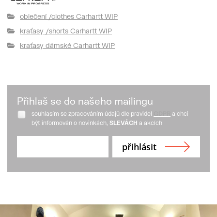
oblečení /clothes Carhartt WIP
kraťasy /shorts Carhartt WIP
kraťasy dámské Carhartt WIP
Přihlaš se do našeho mailingu
souhlasím se zpracováním údajů dle pravidel
GDPR
a chci
být informován o novinkách,
SLEVÁCH
a akcích