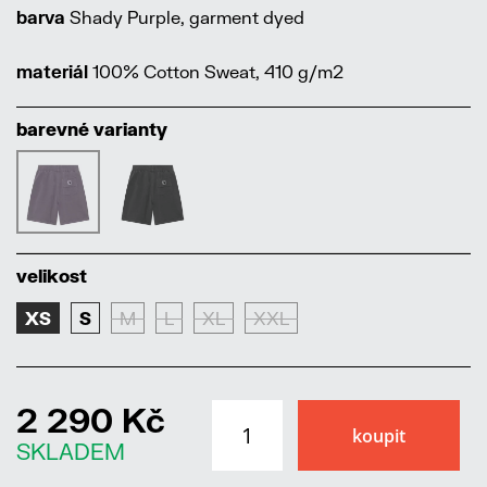
barva
Shady Purple, garment dyed
materiál
100% Cotton Sweat, 410 g/m2
barevné varianty
velikost
XS
S
M
L
XL
XXL
2 290 Kč
SKLADEM