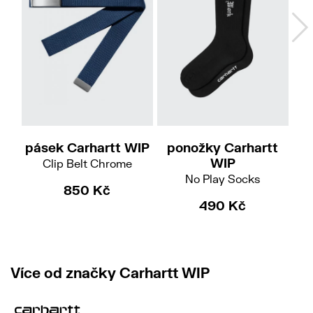
pásek Carhartt WIP
ponožky Carhartt
p
WIP
Clip Belt Chrome
No Play Socks
850 Kč
490 Kč
Více od značky Carhartt WIP