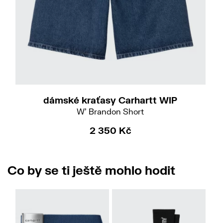
Do
L
dámské kraťasy Carhartt WIP
W' Brandon Short
2 350 Kč
Co by se ti ještě mohlo hodit