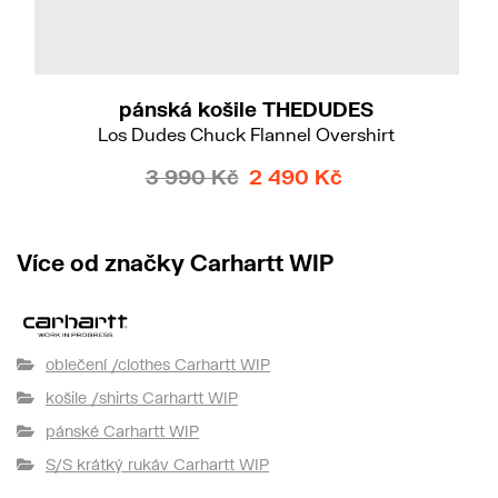
M
pánská košile THEDUDES
Los Dudes Chuck Flannel Overshirt
3 990 Kč
2 490 Kč
Více od značky Carhartt WIP
oblečení /clothes Carhartt WIP
košile /shirts Carhartt WIP
pánské Carhartt WIP
S/S krátký rukáv Carhartt WIP