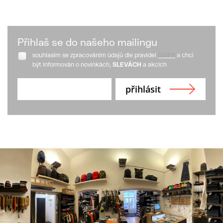
Přihlaš se do našeho mailingu
souhlasím se zpracováním údajů dle pravidel
GDPR
a chci
být informován o novinkách,
SLEVÁCH
a akcích