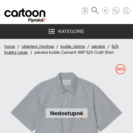
0
KATEGORIE
home
/
oblečení /clothes
/
košile /shirts
/
pánské
/
S/S
krátký rukáv
/ pánská košile Carhartt WIP S/S Craft Shirt
36%
Nedostupné