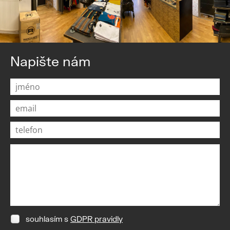
Napište nám
souhlasím s
GDPR pravidly