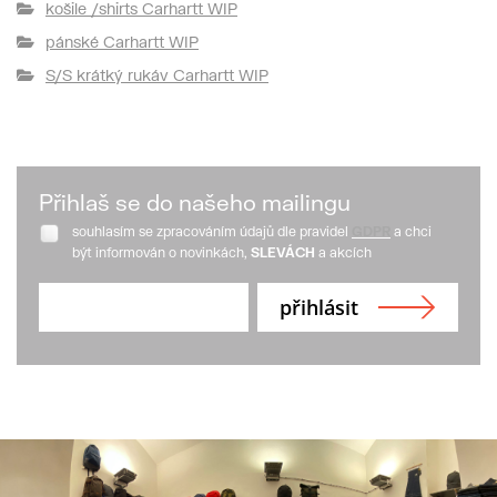
košile /shirts Carhartt WIP
pánské Carhartt WIP
S/S krátký rukáv Carhartt WIP
Přihlaš se do našeho mailingu
souhlasím se zpracováním údajů dle pravidel
GDPR
a chci
být informován o novinkách,
SLEVÁCH
a akcích