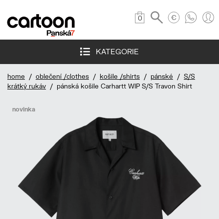
0
KATEGORIE
home
/
oblečení /clothes
/
košile /shirts
/
pánské
/
S/S
krátký rukáv
/ pánská košile Carhartt WIP S/S Travon Shirt
novinka