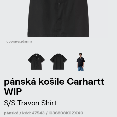
doprava zdarma
pánská košile Carhartt
WIP
S/S Travon Shirt
pánské / kód: 47543 / I036808K02XX0