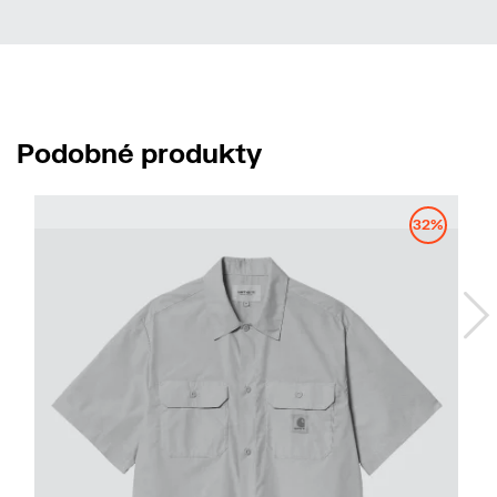
Podobné produkty
No
32%