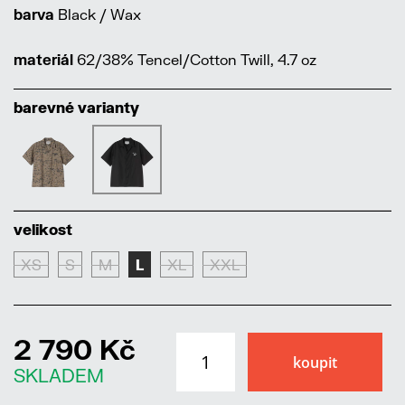
barva
Black / Wax
materiál
62/38% Tencel/Cotton Twill, 4.7 oz
barevné varianty
velikost
XS
S
M
L
XL
XXL
2 790 Kč
SKLADEM