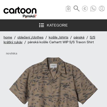
0
KATEGORIE
home
/
oblečení /clothes
/
košile /shirts
/
pánské
/
S/S
krátký rukáv
/ pánská košile Carhartt WIP S/S Travon Shirt
novinka