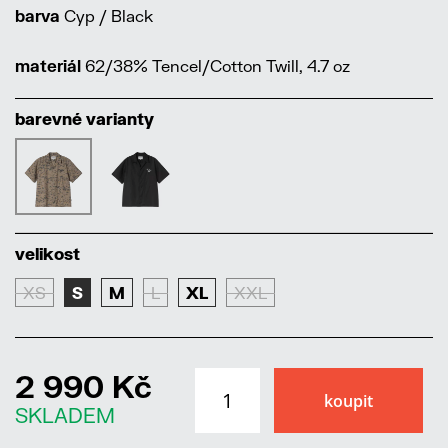
barva
Cyp / Black
materiál
62/38% Tencel/Cotton Twill, 4.7 oz
barevné varianty
velikost
XS
S
M
L
XL
XXL
2 990 Kč
SKLADEM