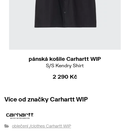
S
M
XXL
pánská košile Carhartt WIP
S/S Kendry Shirt
2 290 Kč
Více od značky Carhartt WIP
oblečení /clothes Carhartt WIP