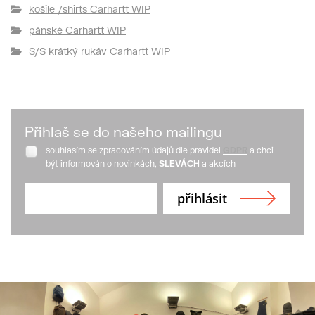
košile /shirts Carhartt WIP
pánské Carhartt WIP
S/S krátký rukáv Carhartt WIP
Přihlaš se do našeho mailingu
souhlasím se zpracováním údajů dle pravidel
GDPR
a chci
být informován o novinkách,
SLEVÁCH
a akcích