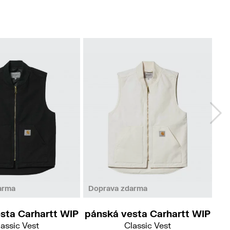
L
arma
Doprava zdarma
Do
sta Carhartt WIP
pánská vesta Carhartt WIP
pá
assic Vest
Classic Vest