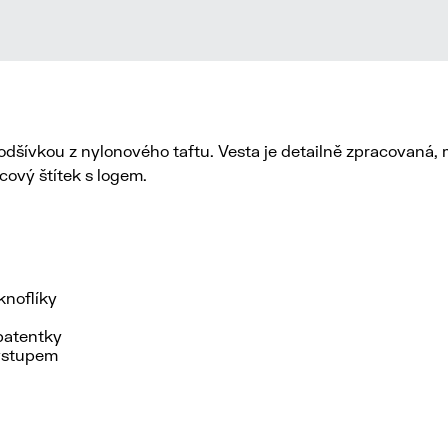
dšívkou z nylonového taftu. Vesta je detailně zpracovaná, 
rcový štítek s logem.
knoflíky
patentky
 vstupem