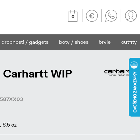
0
drobnosti / gadgets
boty / shoes
brýle
outfity
 Carhartt WIP
61587XX03
, 6.5 oz