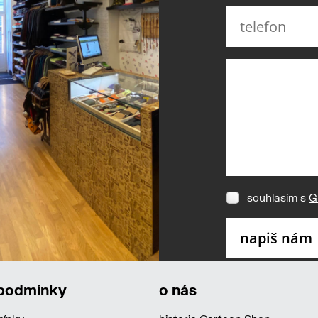
souhlasím s
G
 podmínky
o nás