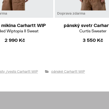
M
L
XL
L
XL
arma
Doprava zdarma
 mikina Carhartt WIP
pánský svetr Carhar
ed Wiptopia II Sweat
Curtis Sweater
2 990 Kč
3 550 Kč
sty /vests Carhartt WIP
pánské Carhartt WIP