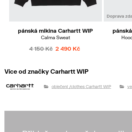
M
Doprava zd
pánská mikina Carhartt WIP
pánská
Calma Sweat
Hood
4 150 Kč
2 490 Kč
Více od značky Carhartt WIP
oblečení /clothes Carhartt WIP
ve