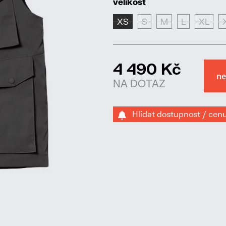
velikost
XS
S
M
L
XL
4 490 Kč
NA DOTAZ
Hlídat dostupnost / cen