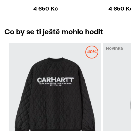
4 650 Kč
4 650 K
Co by se ti ještě mohlo hodit
Novinka
40%