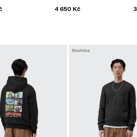
č
4 650 Kč
3
Novinka