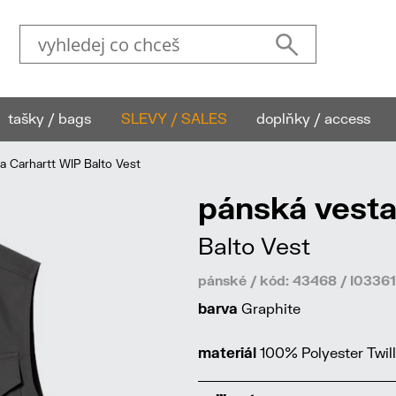
tašky / bags
SLEVY / SALES
doplňky / access
 Carhartt WIP Balto Vest
pánská vesta
Balto Vest
pánské / kód: 43468 / I033
barva
Graphite
materiál
100% Polyester Twill