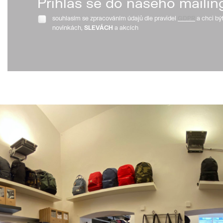
Přihlaš se do našeho mailin
souhlasím se zpracováním údajů dle pravidel
GDPR
a chci bý
novinkách,
SLEVÁCH
a akcích