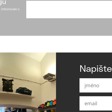
gu
t informován o
Napišt