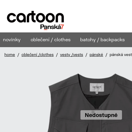
novinky
oblečení / clothes
batohy / backpacks
home
/
oblečení /clothes
/
vesty /vests
/
pánské
/ pánská vesta
Nedostupné