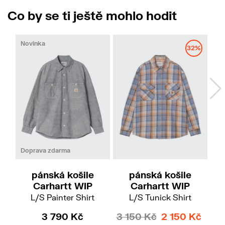
Co by se ti ještě mohlo hodit
Novinka
32%
M
L
XL
S
M
Doprava zdarma
pánská košile
pánská košile
Carhartt WIP
Carhartt WIP
L/S Painter Shirt
L/S Tunick Shirt
S/
3 790 Kč
3 150 Kč
2 150 Kč
3 