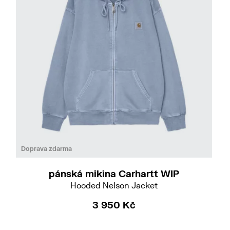
Do
L
Doprava zdarma
pánská mikina Carhartt WIP
Hooded Nelson Jacket
3 950 Kč