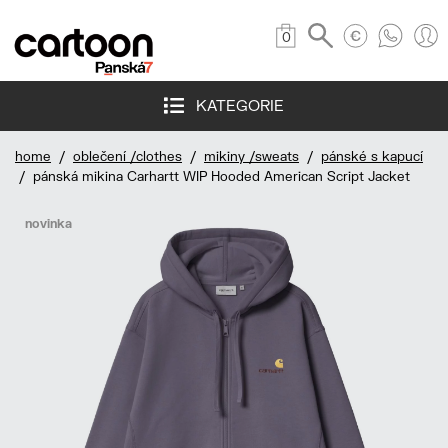
0
KATEGORIE
home
/
oblečení /clothes
/
mikiny /sweats
/
pánské s kapucí
/ pánská mikina Carhartt WIP Hooded American Script Jacket
novinka