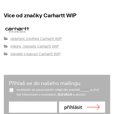
Více od značky Carhartt WIP
oblečení /clothes Carhartt WIP
mikiny /sweats Carhartt WIP
pánské s kapucí Carhartt WIP
Přihlaš se do našeho mailingu
souhlasím se zpracováním údajů dle pravidel
GDPR
a chci
být informován o novinkách,
SLEVÁCH
a akcích