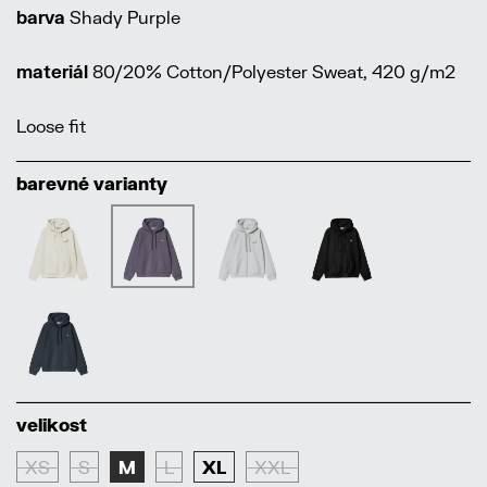
barva
Shady Purple
materiál
80/20% Cotton/Polyester Sweat, 420 g/m2
Loose fit
barevné varianty
velikost
XS
S
M
L
XL
XXL