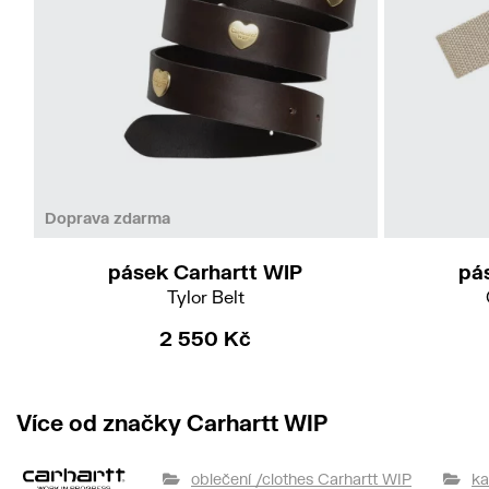
M
L
Doprava zdarma
pásek Carhartt WIP
pá
Tylor Belt
2 550 Kč
Více od značky Carhartt WIP
oblečení /clothes Carhartt WIP
ka