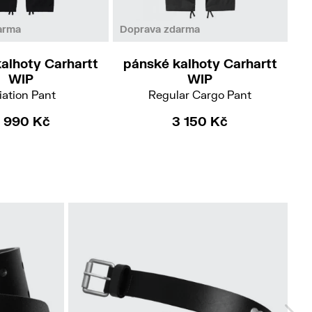
26/30
2
arma
Doprava zdarma
Do
alhoty Carhartt
pánské kalhoty Carhartt
p
WIP
WIP
iation Pant
Regular Cargo Pant
 990 Kč
3 150 Kč