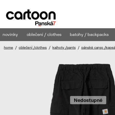
novinky
oblečení / clothes
batohy / backpacks
home
/
oblečení /clothes
/
kalhoty /pants
/
pánské cargo /kaps
Nedostupné