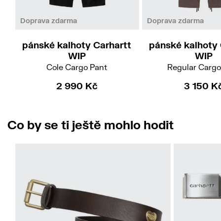
31
31/32
34/
Doprava zdarma
Doprava zdarma
pánské kalhoty Carhartt
pánské kalhoty 
WIP
WIP
Cole Cargo Pant
Regular Cargo
2 990 Kč
3 150 K
Co by se ti ještě mohlo hodit