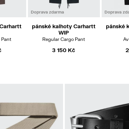
32
34/32
Doprava zdarma
Doprava zd
Carhartt
pánské kalhoty Carhartt
pánské k
WIP
 Pant
Regular Cargo Pant
Av
č
3 150 Kč
2