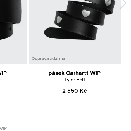
M
L
Doprava zdarma
WIP
pásek Carhartt WIP
t
Tylor Belt
2 550 Kč
 WIP