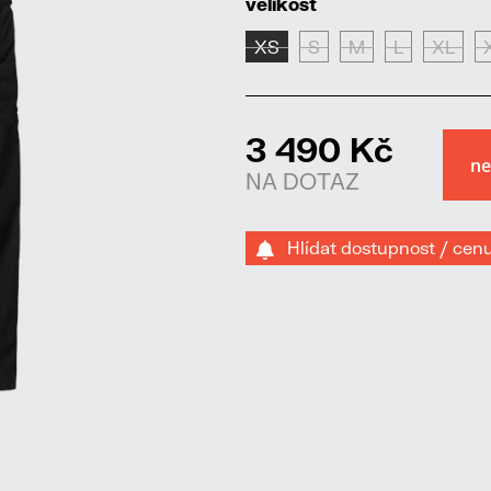
velikost
XS
S
M
L
XL
3 490 Kč
NA DOTAZ
Hlídat dostupnost / cen