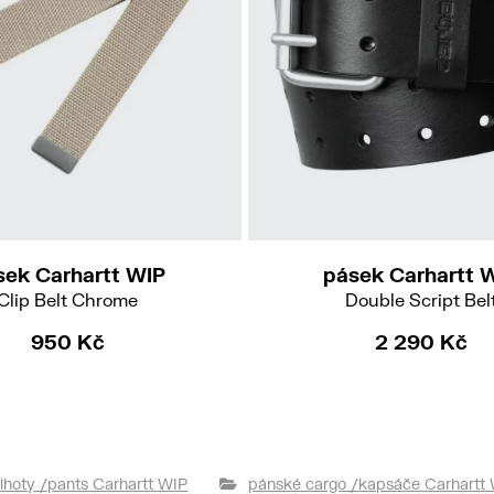
S
M
L
XL
sek Carhartt WIP
pásek Carhartt 
Clip Belt Chrome
Double Script Bel
950 Kč
2 290 Kč
lhoty /pants Carhartt WIP
pánské cargo /kapsáče Carhartt