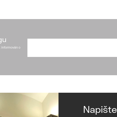
gu
t informován o
Napišt