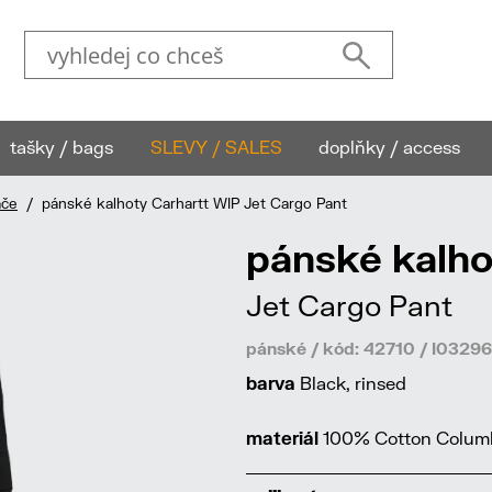
tašky / bags
SLEVY / SALES
doplňky / access
áče
/ pánské kalhoty Carhartt WIP Jet Cargo Pant
pánské kalho
Jet Cargo Pant
pánské / kód: 42710 / I032
barva
Black, rinsed
materiál
100% Cotton Columbi