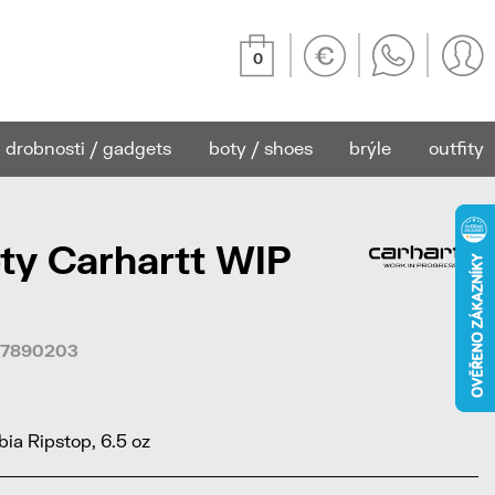
0
drobnosti / gadgets
boty / shoes
brýle
outfity
ty Carhartt WIP
967890203
a Ripstop, 6.5 oz