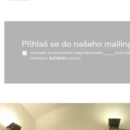
Přihlaš se do našeho mailin
souhlasím se zpracováním údajů dle pravidel
GDPR
a chci bý
novinkách,
SLEVÁCH
a akcích