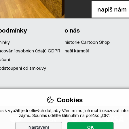
 podmínky
o nás
mínky
historie Cartoon Shop
acování osobních údajů GDPR
naši kámoši
učení
dstoupení od smlouvy
Cookies
s k využití jednotlivých dat, aby Vám mimo jiné mohli ukazovat infor
zájmů. Souhlas udělíte kliknutím na políčko „OK“.
Nastavení
OK