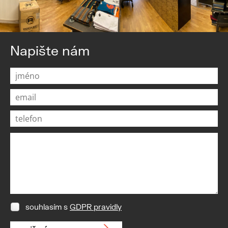
Napište nám
souhlasím s
GDPR pravidly