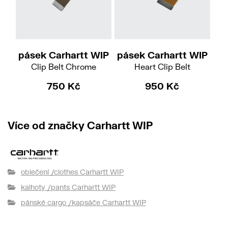
pásek Carhartt WIP
pásek Carhartt WIP
pá
Clip Belt Chrome
Heart Clip Belt
750 Kč
950 Kč
Více od značky Carhartt WIP
oblečení /clothes Carhartt WIP
kalhoty /pants Carhartt WIP
pánské cargo /kapsáče Carhartt WIP