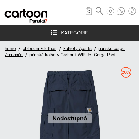
0
KATEGORIE
home
/
oblečení /clothes
/
kalhoty /pants
/
pánské cargo
/kapsáče
/ pánské kalhoty Carhartt WIP Jet Cargo Pant
26%
Nedostupné