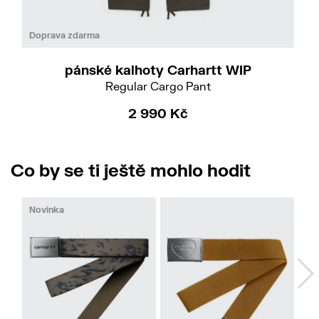
Do
31/32
Doprava zdarma
pánské kalhoty Carhartt WIP
Regular Cargo Pant
2 990 Kč
Co by se ti ještě mohlo hodit
Novinka