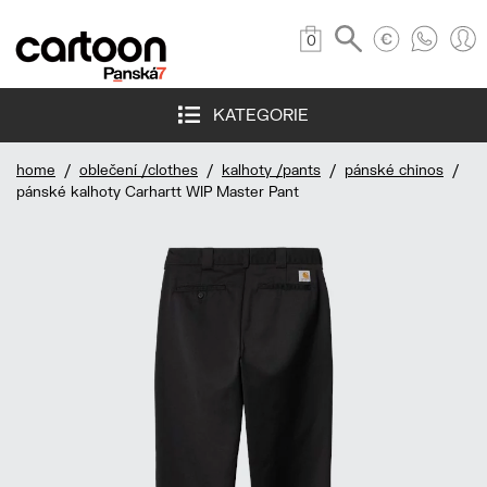
0
KATEGORIE
home
/
oblečení /clothes
/
kalhoty /pants
/
pánské chinos
/
pánské kalhoty Carhartt WIP Master Pant