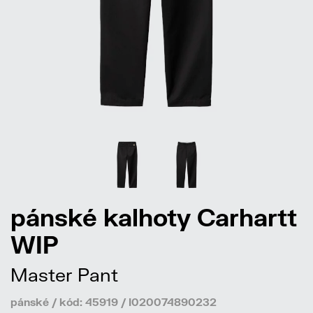
pánské kalhoty Carhartt
WIP
Master Pant
pánské / kód: 45919 / I020074890232