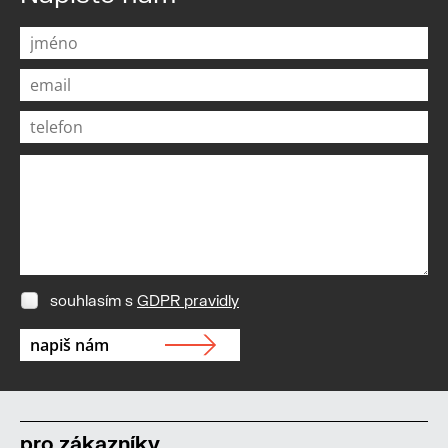
souhlasím s
GDPR pravidly
pro zákazníky