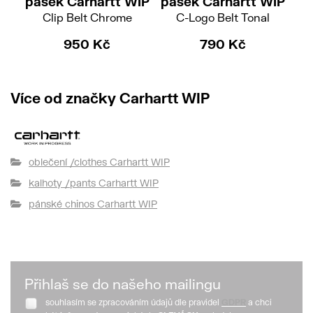
pásek Carhartt WIP
pásek Carhartt WIP
Clip Belt Chrome
C-Logo Belt Tonal
950 Kč
790 Kč
Více od značky Carhartt WIP
oblečení /clothes Carhartt WIP
kalhoty /pants Carhartt WIP
pánské chinos Carhartt WIP
Přihlaš se do našeho mailingu
souhlasím se zpracováním údajů dle pravidel
GDPR
a chci