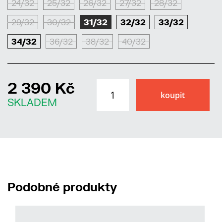
24/32
25/32
26/32
27/32
28/32
29/32
30/32
31/32
32/32
33/32
34/32
36/32
38/32
40/32
2 390 Kč
SKLADEM
Podobné produkty