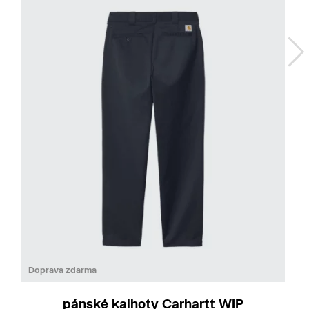
Do
33/32
Doprava zdarma
pánské kalhoty Carhartt WIP