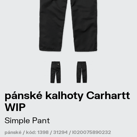
pánské kalhoty Carhartt
WIP
Simple Pant
pánské / kód: 1398 / 31294 / I020075890232