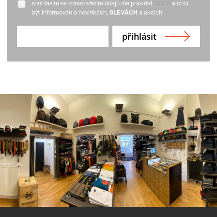
souhlasím se zpracováním údajů dle pravidel
GDPR
a chci
být informován o novinkách,
SLEVÁCH
a akcích