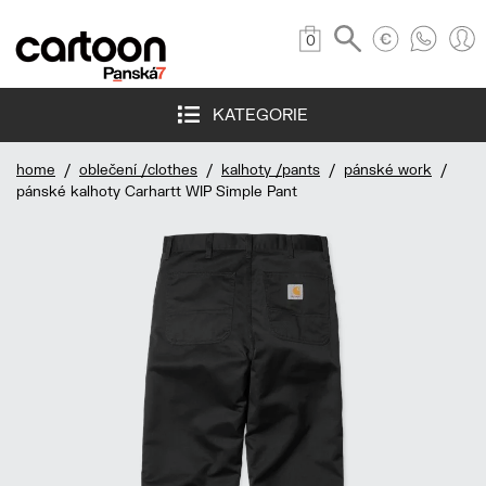
0
KATEGORIE
home
/
oblečení /clothes
/
kalhoty /pants
/
pánské work
/
pánské kalhoty Carhartt WIP Simple Pant