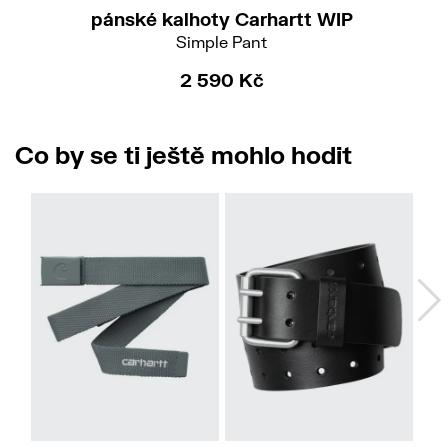
pánské kalhoty Carhartt WIP
Simple Pant
2 590 Kč
Co by se ti ještě mohlo hodit
S
M
L
XL
Do