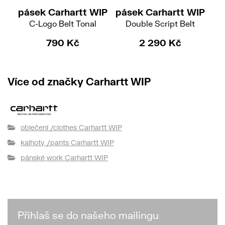
pásek Carhartt WIP
pásek Carhartt WIP
pá
C-Logo Belt Tonal
Double Script Belt
790 Kč
2 290 Kč
Více od značky Carhartt WIP
oblečení /clothes Carhartt WIP
kalhoty /pants Carhartt WIP
pánské work Carhartt WIP
Přihlaš se do našeho mailingu