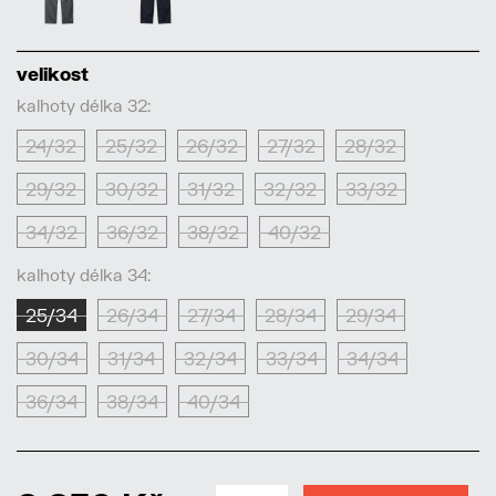
velikost
kalhoty délka 32:
24/32
25/32
26/32
27/32
28/32
29/32
30/32
31/32
32/32
33/32
34/32
36/32
38/32
40/32
kalhoty délka 34:
25/34
26/34
27/34
28/34
29/34
30/34
31/34
32/34
33/34
34/34
36/34
38/34
40/34