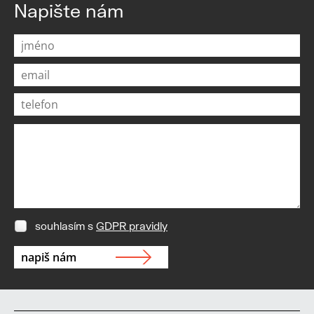
Napište nám
souhlasím s
GDPR pravidly