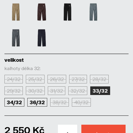
velikost
kalhoty délka 32:
24/32
25/32
26/32
27/32
28/32
29/32
30/32
31/32
32/32
33/32
34/32
36/32
38/32
40/32
2 550 Kč