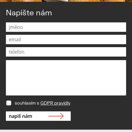
Napište nám
souhlasím s
GDPR pravidly