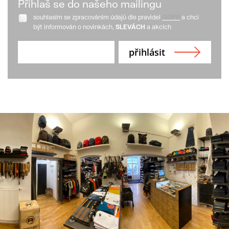
Přihlaš se do našeho mailingu
souhlasím se zpracováním údajů dle pravidel
GDPR
a chci
být informován o novinkách,
SLEVÁCH
a akcích