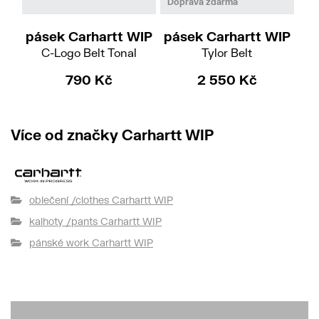
M
L
Doprava zdarma
pásek Carhartt WIP
pásek Carhartt WIP
pá
C-Logo Belt Tonal
Tylor Belt
790 Kč
2 550 Kč
Více od značky Carhartt WIP
oblečení /clothes Carhartt WIP
kalhoty /pants Carhartt WIP
pánské work Carhartt WIP