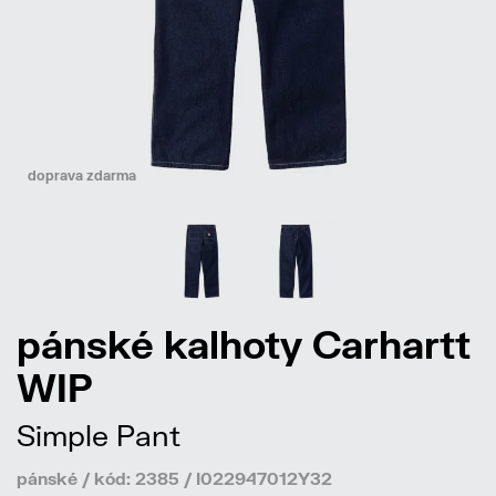
doprava zdarma
pánské kalhoty Carhartt
WIP
Simple Pant
pánské / kód: 2385 / I022947012Y32