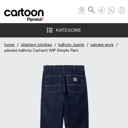
0
KATEGORIE
home
/
oblečení /clothes
/
kalhoty /pants
/
pánské work
/
pánské kalhoty Carhartt WIP Simple Pant