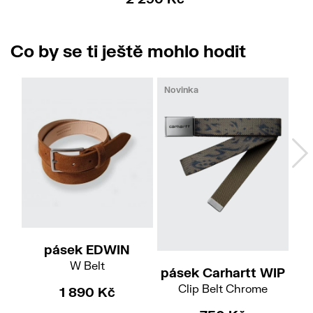
Co by se ti ještě mohlo hodit
Novinka
M
pásek EDWIN
W Belt
pásek Carhartt WIP
pá
Clip Belt Chrome
1 890 Kč