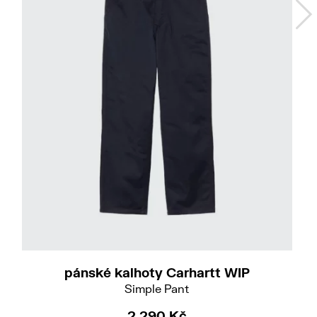
Do
32/32
33/32
pánské kalhoty Carhartt WIP
Simple Pant
2 290 Kč