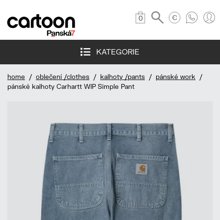
0
KATEGORIE
home
/
oblečení /clothes
/
kalhoty /pants
/
pánské work
/
pánské kalhoty Carhartt WIP Simple Pant