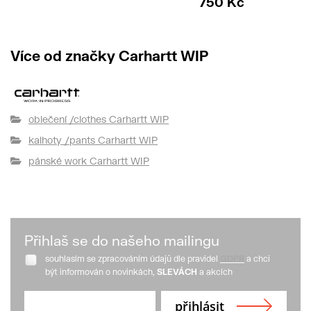
750 Kč
Více od značky Carhartt WIP
oblečení /clothes Carhartt WIP
kalhoty /pants Carhartt WIP
pánské work Carhartt WIP
Přihlaš se do našeho mailingu
souhlasím se zpracováním údajů dle pravidel
GDPR
a chci
být informován o novinkách,
SLEVÁCH
a akcích