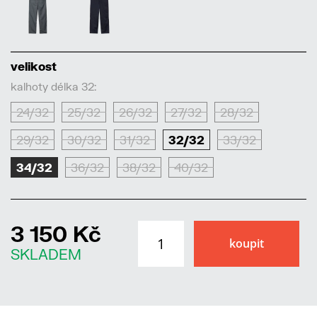
velikost
kalhoty délka 32:
24/32
25/32
26/32
27/32
28/32
29/32
30/32
31/32
32/32
33/32
34/32
36/32
38/32
40/32
3 150 Kč
SKLADEM