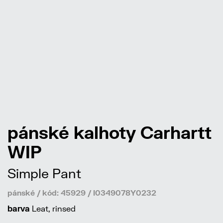
pánské kalhoty Carhartt
WIP
Simple Pant
pánské / kód: 45929 / I0349078Y0232
barva
Leat, rinsed