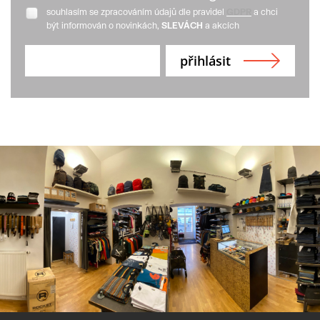
souhlasím se zpracováním údajů dle pravidel
GDPR
a chci
být informován o novinkách,
SLEVÁCH
a akcích