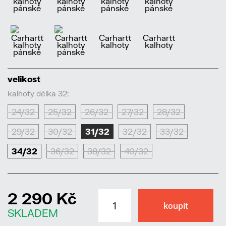
velikost
kalhoty délka 32:
24/32
25/32
26/32
27/32
28/32
29/32
30/32
31/32
32/32
33/32
34/32
36/32
38/32
40/32
2 290 Kč
SKLADEM