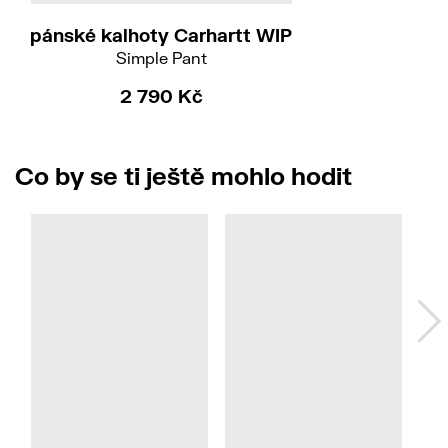
pánské kalhoty Carhartt WIP
Simple Pant
2 790 Kč
Co by se ti ještě mohlo hodit
pá