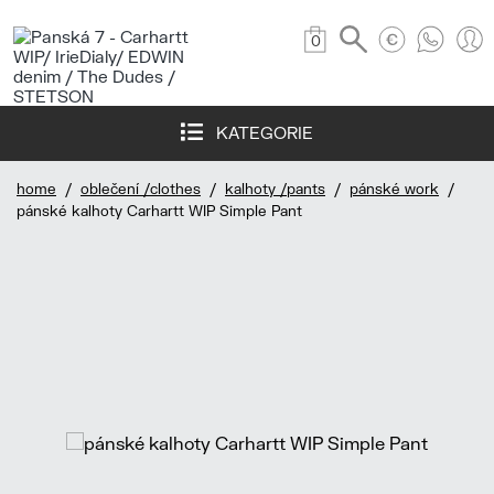
0
KATEGORIE
home
/
oblečení /clothes
/
kalhoty /pants
/
pánské work
/
pánské kalhoty Carhartt WIP Simple Pant