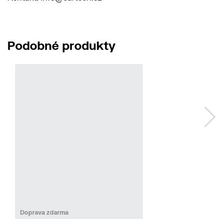
Podobné produkty
Do
31/32
33/32
34/32
36/32
Doprava zdarma