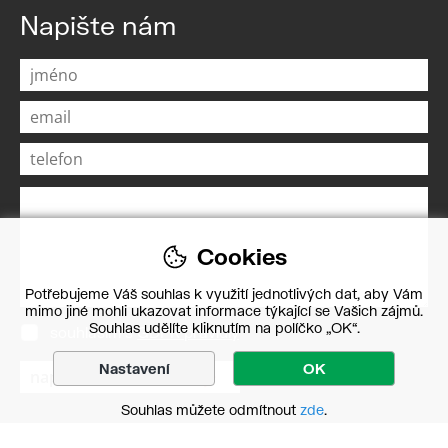
Napište nám
Cookies
Potřebujeme Váš souhlas k využití jednotlivých dat, aby Vám
mimo jiné mohli ukazovat informace týkající se Vašich zájmů.
Souhlas udělíte kliknutím na políčko „OK“.
souhlasím s
GDPR pravidly
Nastavení
OK
Souhlas můžete odmítnout
zde
.