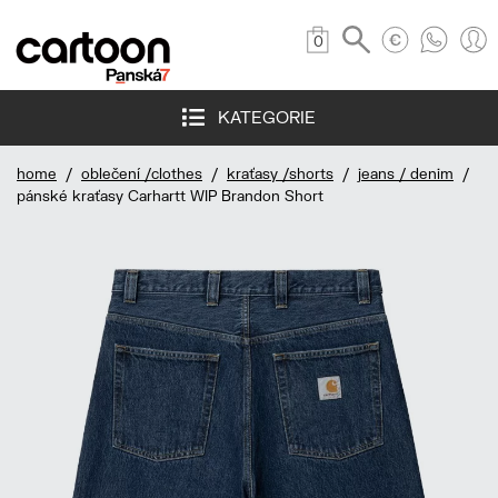
0
KATEGORIE
home
/
oblečení /clothes
/
kraťasy /shorts
/
jeans / denim
/
pánské kraťasy Carhartt WIP Brandon Short