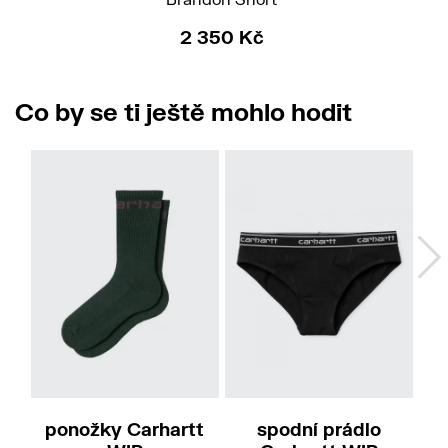
2 350 Kč
Co by se ti ještě mohlo hodit
L
ponožky Carhartt
spodní prádlo
pá