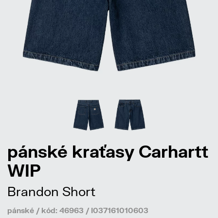
pánské kraťasy Carhartt
WIP
Brandon Short
pánské / kód: 46963 / I037161010603