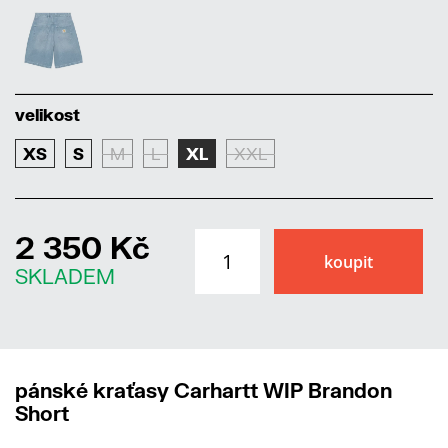
velikost
XS
S
M
L
XL
XXL
2 350 Kč
SKLADEM
pánské kraťasy Carhartt WIP Brandon
Short