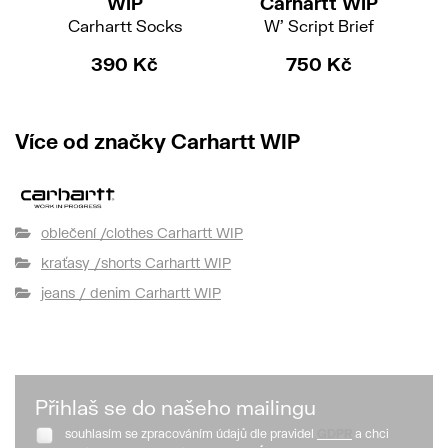
WIP
Carhartt WIP
Carhartt Socks
W' Script Brief
390 Kč
750 Kč
Více od značky Carhartt WIP
oblečení /clothes Carhartt WIP
kraťasy /shorts Carhartt WIP
jeans / denim Carhartt WIP
Přihlaš se do našeho mailingu
souhlasím se zpracováním údajů dle pravidel
GDPR
a chci