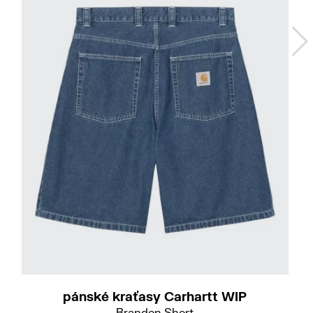
Do
XS
S
XXL
pánské kraťasy Carhartt WIP
Brandon Short