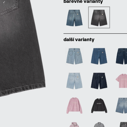
barevné varianty
další varianty