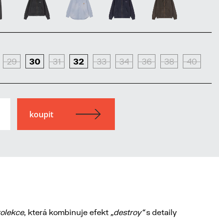
29
30
31
32
33
34
36
38
40
kolekce
, která kombinuje efekt
„destroy“
s detaily