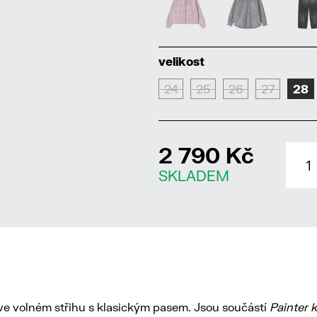
velikost
24
25
26
27
28
2 790 Kč
SKLADEM
ve volném střihu s klasickým pasem. Jsou součástí
Painter 