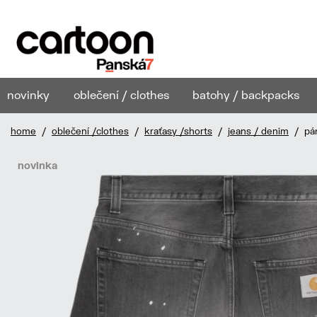
novinky
oblečení / clothes
batohy / backpacks
home
/
oblečení /clothes
/
kraťasy /shorts
/
jeans / denim
/ pán
novinka