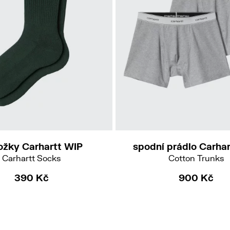
M
L
XXL
ožky Carhartt WIP
spodní prádlo Carha
Carhartt Socks
Cotton Trunks
390 Kč
900 Kč