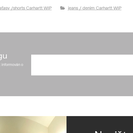
aťasy /shorts Carhartt WIP
jeans / denim Carhartt WIP
gu
t informován o