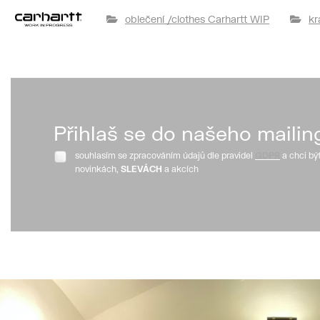
oblečení /clothes Carhartt WIP
kr
Přihlaš se do našeho mailin
souhlasím se zpracováním údajů dle pravidel
GDPR
a chci bý
novinkách,
SLEVÁCH
a akcích