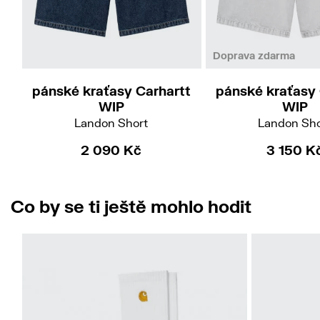
28
31
32
Doprava zdarma
pánské kraťasy Carhartt
pánské kraťasy 
WIP
WIP
Landon Short
Landon Sho
2 090 Kč
3 150 K
Co by se ti ještě mohlo hodit