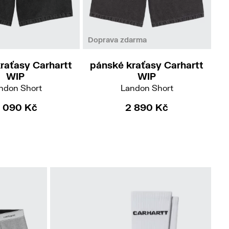
8
29
32
34
36
38
32
36
38
Doprava zdarma
raťasy Carhartt
pánské kraťasy Carhartt
p
WIP
WIP
ndon Short
Landon Short
 090 Kč
2 890 Kč