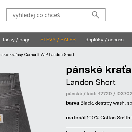
tašky / bags
SLEVY / SALES
doplňky / access
ské kraťasy Carhartt WIP Landon Short
pánské kraťa
Landon Short
pánské / kód: 47720 / I037
barva
Black, destroy wash, sp
materiál
100% Cotton Smith D