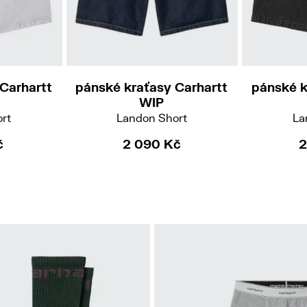
26
27
2
33
34
36
Carhartt
pánské kraťasy Carhartt
pánské k
WIP
rt
Landon Short
La
č
2 090 Kč
2