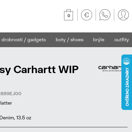
0
drobnosti / gadgets
boty / shoes
brýle
outfity
sy Carhartt WIP
02889EJ00
latter
enim, 13.5 oz