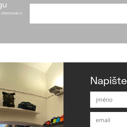
gu
t informován o
Napišt