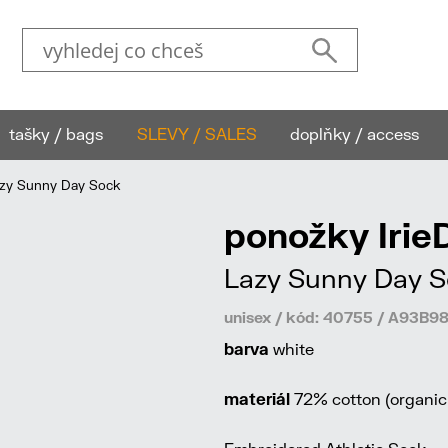
tašky / bags
SLEVY / SALES
doplňky / access
azy Sunny Day Sock
ponožky IrieD
Lazy Sunny Day S
unisex / kód: 40755 / A93B9
barva
white
materiál
72% cotton (organic