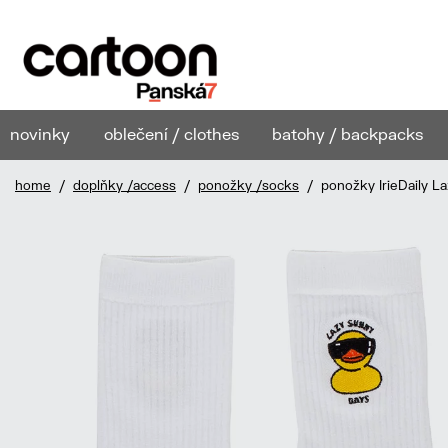
novinky
oblečení / clothes
batohy / backpacks
home
/
doplňky /access
/
ponožky /socks
/ ponožky IrieDaily L