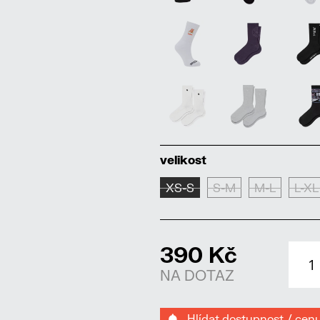
velikost
XS-S
S-M
M-L
L-XL
390 Kč
NA DOTAZ
Hlídat dostupnost / cen