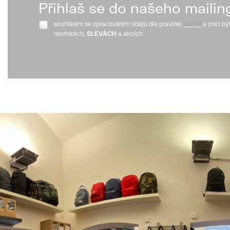
Přihlaš se do našeho mailin
souhlasím se zpracováním údajů dle pravidel
GDPR
a chci bý
novinkách,
SLEVÁCH
a akcích