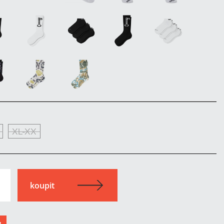
XL-XX
u