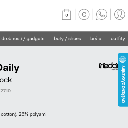
0
drobnosti / gadgets
boty / shoes
brýle
outfity
aily
ock
82710
 cotton), 26% polyami