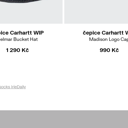
XS-S
M-L
ice Carhartt WIP
čepice Carhartt 
elmar Bucket Hat
Madison Logo Ca
1 290 Kč
990 Kč
ocks IrieDaily