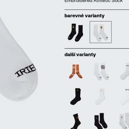
Embroidered Athletic Sock
barevné varianty
další varianty