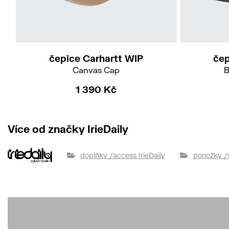
čepice Carhartt WIP
čep
Canvas Cap
B
1 390 Kč
Více od značky IrieDaily
doplňky /access IrieDaily
ponožky /s