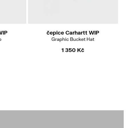
S-M
WIP
čepice Carhartt WIP
p
Graphic Bucket Hat
1 350 Kč