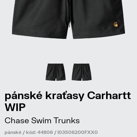
pánské kraťasy Carhartt
WIP
Chase Swim Trunks
pánské / kód: 44806 / I03506200FXX0