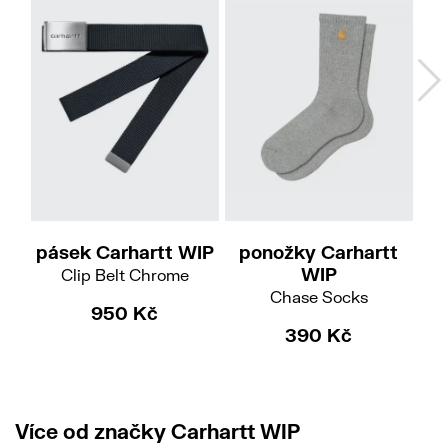
pásek Carhartt WIP
ponožky Carhartt
p
WIP
Clip Belt Chrome
Chase Socks
950 Kč
390 Kč
Více od značky Carhartt WIP