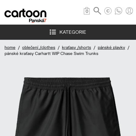
0
KATEGORIE
home
/
oblečení /clothes
/
kraťasy /shorts
/
pánské plavky
/
pánské kraťasy Carhartt WIP Chase Swim Trunks