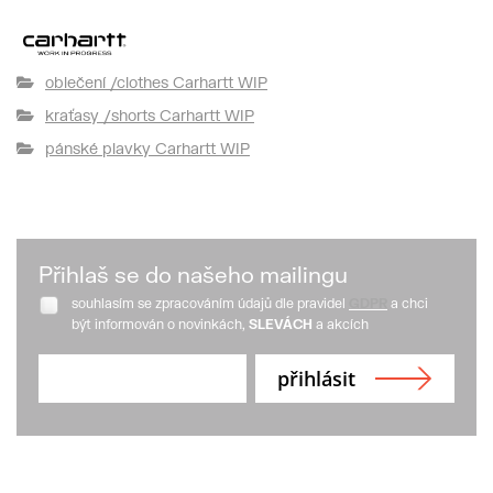
oblečení /clothes Carhartt WIP
kraťasy /shorts Carhartt WIP
pánské plavky Carhartt WIP
Přihlaš se do našeho mailingu
souhlasím se zpracováním údajů dle pravidel
GDPR
a chci
být informován o novinkách,
SLEVÁCH
a akcích