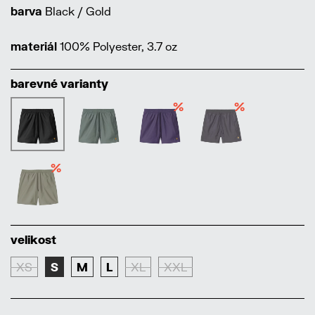
barva
Black / Gold
materiál
100% Polyester, 3.7 oz
barevné varianty
%
%
%
velikost
XS
S
M
L
XL
XXL