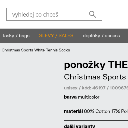
tašky / bags
SLEVY / SALES
doplňky / access
hristmas Sports White Tennis Socks
ponožky TH
Christmas Sports
unisex / kód: 46197 / 100967
barva
multicolor
materiál
80% Cotton 17% Pol
další varianty