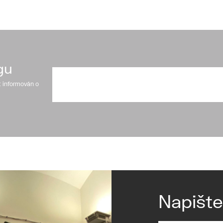
gu
t informován o
Napišt