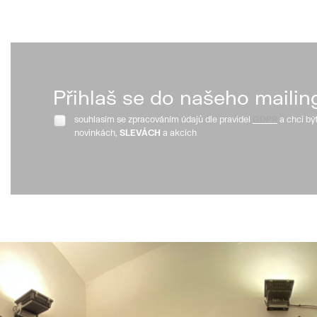
Přihlaš se do našeho mailin
souhlasím se zpracováním údajů dle pravidel
GDPR
a chci bý
novinkách,
SLEVÁCH
a akcích