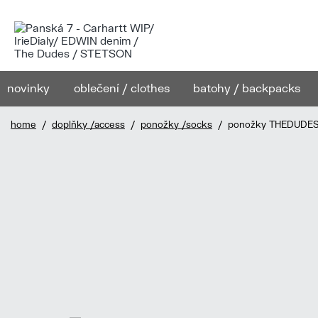
novinky
oblečení / clothes
batohy / backpacks
home
/
doplňky /access
/
ponožky /socks
/ ponožky THEDUDES C