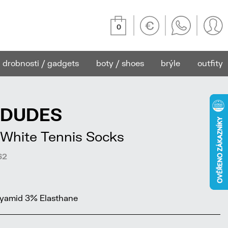
0
drobnosti / gadgets
boty / shoes
brýle
outfity
EDUDES
 White Tennis Socks
62
yamid 3% Elasthane