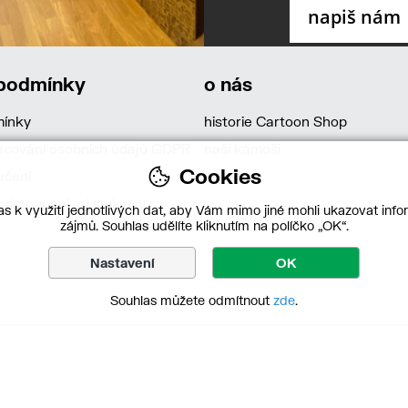
 podmínky
o nás
mínky
historie Cartoon Shop
acování osobních údajů GDPR
naši kámoši
Cookies
učení
dstoupení od smlouvy
s k využití jednotlivých dat, aby Vám mimo jiné mohli ukazovat infor
zájmů. Souhlas udělíte kliknutím na políčko „OK“.
Nastavení
OK
Souhlas můžete odmítnout
zde
.