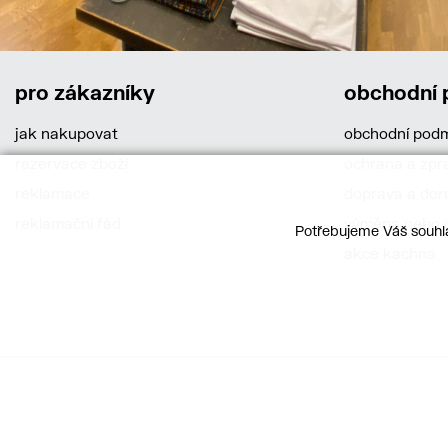
pro zákazníky
obchodní
jak nakupovat
obchodní pod
rezervace zboží
ochrana a zpr
reklamace
doprava a dor
reklamační řád
výměna nebo o
Potřebujeme Váš souhla
akce kachna