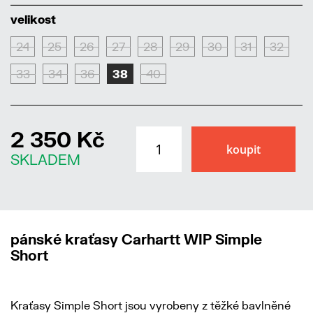
velikost
24
25
26
27
28
29
30
31
32
33
34
36
38
40
2 350 Kč
SKLADEM
pánské kraťasy Carhartt WIP Simple
Short
Kraťasy Simple Short jsou vyrobeny z těžké bavlněné