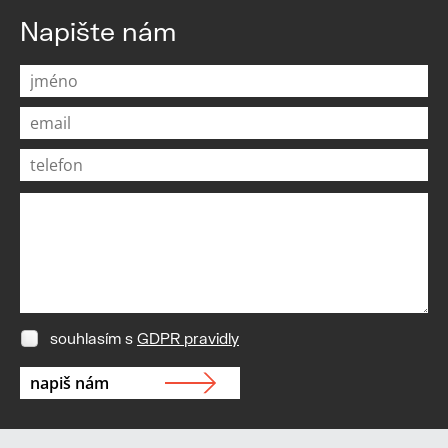
Napište nám
souhlasím s
GDPR pravidly