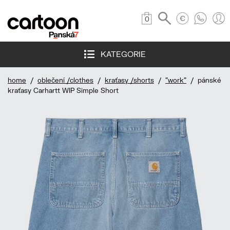
0
KATEGORIE
home
/
oblečení /clothes
/
kraťasy /shorts
/
"work"
/ pánské
kraťasy Carhartt WIP Simple Short