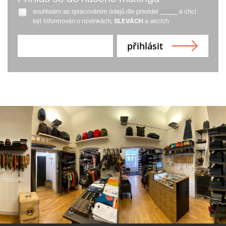
souhlasím se zpracováním údajů dle pravidel
GDPR
a chci
být informován o novinkách,
SLEVÁCH
a akcích