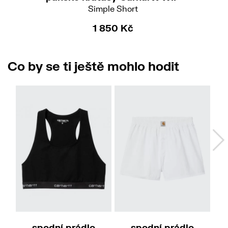
Simple Short
1 850 Kč
Co by se ti ještě mohlo hodit
XS
XL
spodní prádlo
spodní prádlo
p