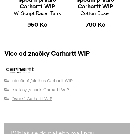
Carhartt WIP
Carhartt WIP
W' Script Racer Tank
Cotton Boxer
M
950 Kč
790 Kč
Více od značky Carhartt WIP
oblečení /clothes Carhartt WIP
kraťasy /shorts Carhartt WIP
"work" Carhartt WIP
Přihlaš se do našeho mailingu