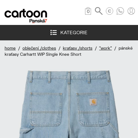
0
KATEGORIE
home
/
oblečení /clothes
/
kraťasy /shorts
/
"work"
/ pánské
kraťasy Carhartt WIP Single Knee Short