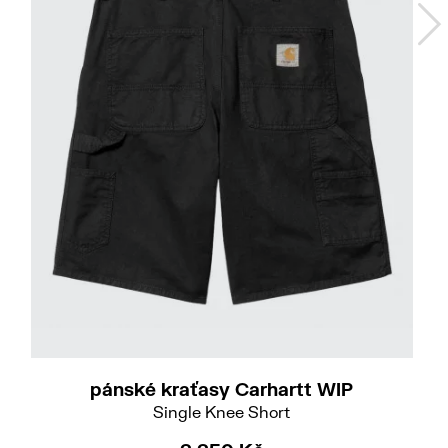
Do
28
pánské kraťasy Carhartt WIP
Single Knee Short