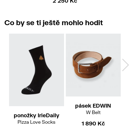
2 250 Kč
Co by se ti ještě mohlo hodit
M
L-XL
pásek EDWIN
W Belt
ponožky IrieDaily
p
Pizza Love Socks
1 890 Kč