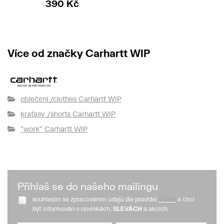
390 Kč
Více od značky Carhartt WIP
oblečení /clothes Carhartt WIP
kraťasy /shorts Carhartt WIP
"work" Carhartt WIP
Přihlaš se do našeho mailingu
souhlasím se zpracováním údajů dle pravidel
GDPR
a chci
být informován o novinkách,
SLEVÁCH
a akcích