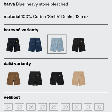
barva
Blue, heavy stone bleached
materiál
100% Cotton 'Smith' Denim, 13.5 oz
barevné varianty
další varianty
velikost
24
25
26
27
28
29
30
31
32