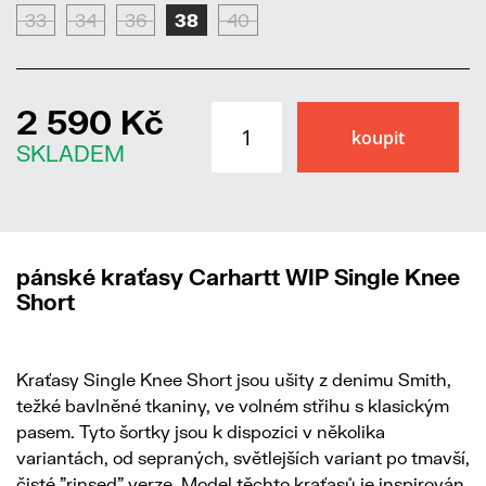
33
34
36
38
40
2 590 Kč
SKLADEM
pánské kraťasy Carhartt WIP Single Knee
Short
Kraťasy Single Knee Short jsou ušity z denimu Smith,
težké bavlněné tkaniny, ve volném střihu s klasickým
pasem. Tyto šortky jsou k dispozici v několika
variantách, od sepraných, světlejších variant po tmavší,
čisté "rinsed" verze. Model těchto kraťasů je inspirován