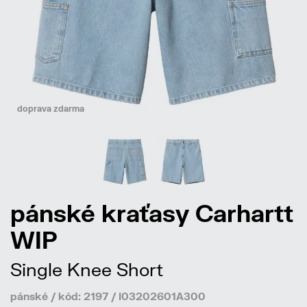
doprava zdarma
pánské kraťasy Carhartt
WIP
Single Knee Short
pánské / kód: 2197 / I03202601A300