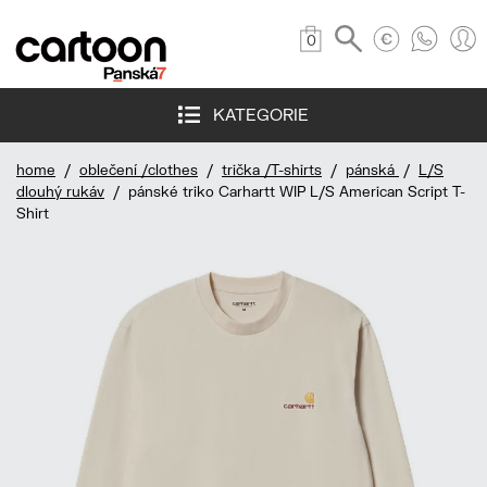
0
KATEGORIE
home
/
oblečení /clothes
/
trička /T-shirts
/
pánská
/
L/S
dlouhý rukáv
/ pánské triko Carhartt WIP L/S American Script T-
Shirt