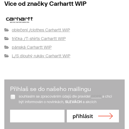
Více od značky Carhartt WIP
oblečení /clothes Carhartt WIP
trička /T-shirts Carhartt WIP
pánská Carhartt WIP
L/S dlouhý rukáv Carhartt WIP
Přihlaš se do našeho mailingu
souhlasím se zpracováním údajů dle pravidel
GDPR
a chci
být informován o novinkách,
SLEVÁCH
a akcích