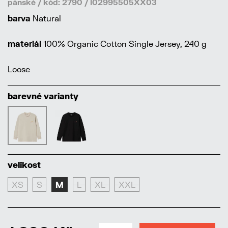
pánské / kód: 2790 / I02995505XX03
barva
Natural
materiál
100% Organic Cotton Single Jersey, 240 g
Loose
barevné varianty
velikost
XS
S
M
L
XL
XXL