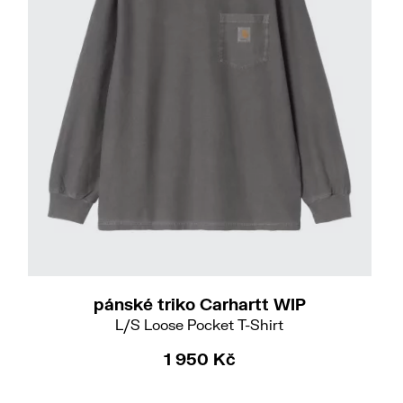
S
M
XL
pánské triko Carhartt WIP
L/S Loose Pocket T-Shirt
1 950 Kč