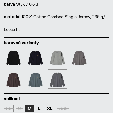
barva
Styx / Gold
materiál
100% Cotton Combed Single Jersey, 235 g/
Loose fit
barevné varianty
velikost
XS
S
M
L
XL
XXL