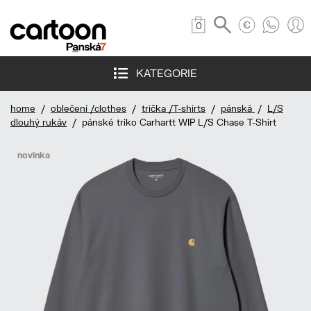
0
KATEGORIE
home
/
oblečení /clothes
/
trička /T-shirts
/
pánská
/
L/S
dlouhý rukáv
/ pánské triko Carhartt WIP L/S Chase T-Shirt
novinka