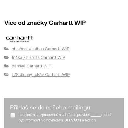
3 
Více od značky Carhartt WIP
oblečení /clothes Carhartt WIP
trička /T-shirts Carhartt WIP
pánská Carhartt WIP
L/S dlouhý rukáv Carhartt WIP
Přihlaš se do našeho mailingu
souhlasím se zpracováním údajů dle pravidel
GDPR
a chci
být informován o novinkách,
SLEVÁCH
a akcích