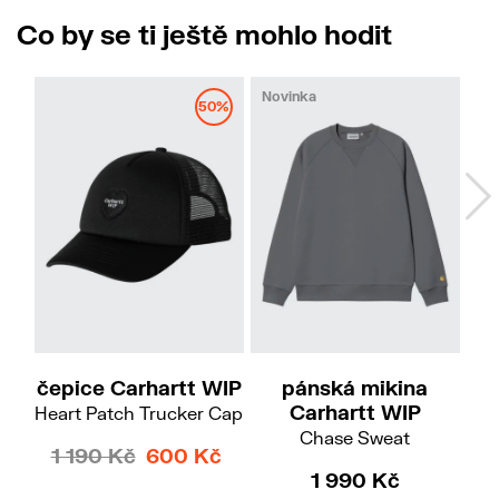
Co by se ti ještě mohlo hodit
Novinka
50%
M
L
XL
čepice Carhartt WIP
pánská mikina
Carhartt WIP
Heart Patch Trucker Cap
Chase Sweat
1 190 Kč
600 Kč
1 990 Kč