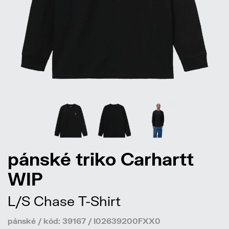
pánské triko Carhartt
WIP
L/S Chase T-Shirt
pánské / kód: 39167 / I02639200FXX0