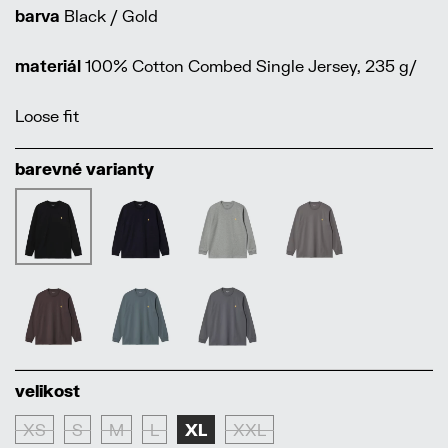
barva
Black / Gold
materiál
100% Cotton Combed Single Jersey, 235 g/
Loose fit
barevné varianty
velikost
XS
S
M
L
XL
XXL