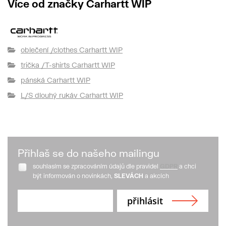
Více od značky Carhartt WIP
oblečení /clothes Carhartt WIP
trička /T-shirts Carhartt WIP
pánská Carhartt WIP
L/S dlouhý rukáv Carhartt WIP
Přihlaš se do našeho mailingu
souhlasím se zpracováním údajů dle pravidel
GDPR
a chci
být informován o novinkách,
SLEVÁCH
a akcích