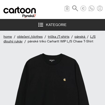
0
KATEGORIE
home
/
oblečení /clothes
/
trička /T-shirts
/
pánská
/
L/S
dlouhý rukáv
/ pánské triko Carhartt WIP L/S Chase T-Shirt