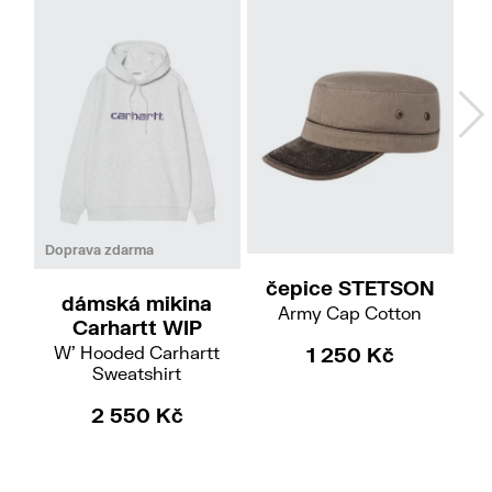
57/M
59/L
XS
S
Doprava zdarma
čepice STETSON
dámská mikina
Army Cap Cotton
Carhartt WIP
W' Hooded Carhartt
1 250 Kč
Sweatshirt
3 
2 550 Kč