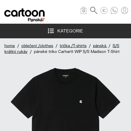
0
KATEGORIE
home
/
oblečení /clothes
/
trička /T-shirts
/
pánská
/
S/S
krátký rukáv
/ pánské triko Carhartt WIP S/S Madison T-Shirt