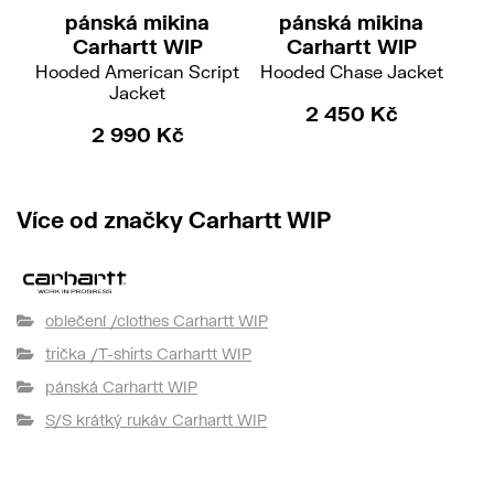
pánská mikina
pánská mikina
Carhartt WIP
Carhartt WIP
Hooded American Script
Hooded Chase Jacket
Jacket
2 450 Kč
2 990 Kč
Více od značky Carhartt WIP
oblečení /clothes Carhartt WIP
trička /T-shirts Carhartt WIP
pánská Carhartt WIP
S/S krátký rukáv Carhartt WIP