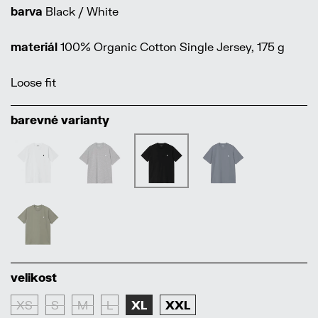
barva
Black / White
materiál
100% Organic Cotton Single Jersey, 175 g
Loose fit
barevné varianty
velikost
XS
S
M
L
XL
XXL