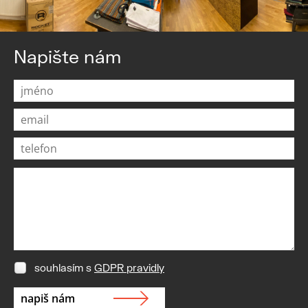
Napište nám
souhlasím s
GDPR pravidly