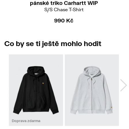
pánské triko Carhartt WIP
S/S Chase T-Shirt
990 Kč
Co by se ti ještě mohlo hodit
No
M
L
M
L
XL
Doprava zdarma