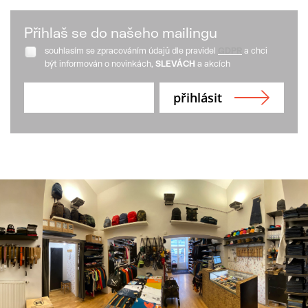
Přihlaš se do našeho mailingu
souhlasím se zpracováním údajů dle pravidel
GDPR
a chci
být informován o novinkách,
SLEVÁCH
a akcích