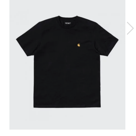
XS
S
M
L
XXL