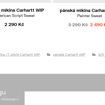
 mikina Carhartt WIP
pánská mikina Carha
rican Script Sweat
Painter Sweat
2 290 Kč
3 290 Kč
2 490 
ička /T-shirts Carhartt WIP
pánská Carhartt WIP
S/S 
gu
t informován o