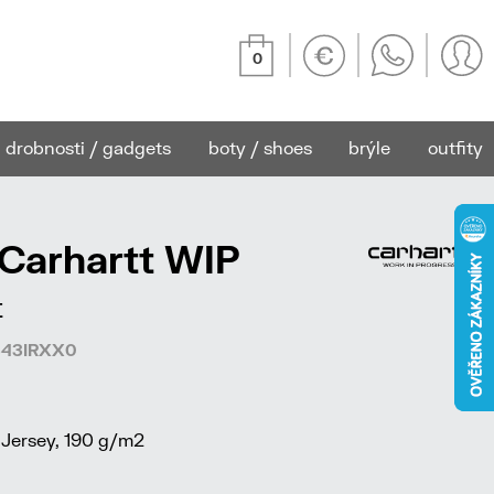
0
drobnosti / gadgets
boty / shoes
brýle
outfity
 Carhartt WIP
t
4343IRXX0
Jersey, 190 g/m2