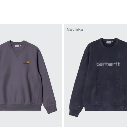
Novinka
M
L
S
M
L
XL