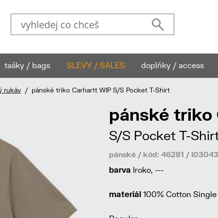
tašky / bags
SLEVY / SALES
doplňky / access
ý rukáv
/ pánské triko Carhartt WIP S/S Pocket T-Shirt
pánské triko
S/S Pocket T-Shir
pánské / kód: 46281 / I030
barva
Iroko, ---
materiál
100% Cotton Single 