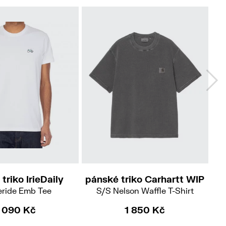
No
XS
M
XL
XXL
triko IrieDaily
pánské triko Carhartt WIP
pá
eride Emb Tee
S/S Nelson Waffle T-Shirt
S
 090 Kč
1 850 Kč