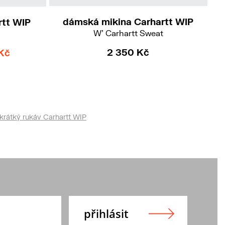
dámská mikina Carhartt WIP
rtt WIP
W' Carhartt Sweat
2 350 Kč
Kč
krátký rukáv Carhartt WIP