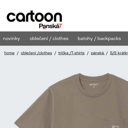
novinky
oblečení / clothes
batohy / backpacks
home
/
oblečení /clothes
/
trička /T-shirts
/
pánská
/
S/S krátk