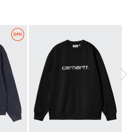
24%
XS
S
M