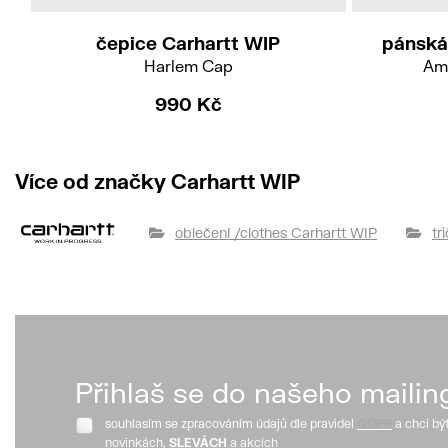
čepice Carhartt WIP
pánská
Harlem Cap
Ame
990 Kč
Více od značky Carhartt WIP
oblečení /clothes Carhartt WIP
tr
Přihlaš se do našeho mailin
souhlasím se zpracováním údajů dle pravidel
GDPR
a chci bý
novinkách,
SLEVÁCH
a akcích