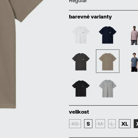
Regular
barevné varianty
velikost
XS
S
M
L
XL