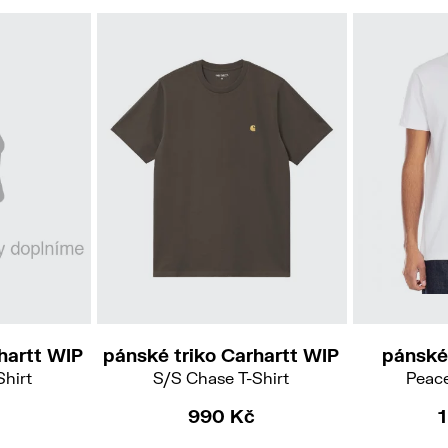
S
M
L
XXL
hartt WIP
pánské triko Carhartt WIP
pánské 
Shirt
S/S Chase T-Shirt
Peac
990 Kč
1