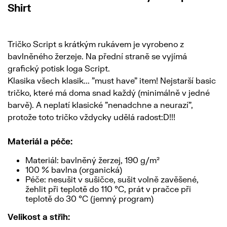
Shirt
Tričko Script s krátkým rukávem je vyrobeno z
bavlněného žerzeje. Na přední straně se vyjímá
grafický potisk loga Script.
Klasika všech klasik... "must have" item! Nejstarší basic
tričko, které má doma snad každý (minimálně v jedné
barvě). A neplatí klasické "nenadchne a neurazí",
protože toto tričko vždycky udělá radost:D!!!
Materiál a péče:
Materiál: bavlněný žerzej, 190 g/m²
100 % bavlna (organická)
Péče: nesušit v sušičce, sušit volně zavěšené,
žehlit při teplotě do 110 °C, prát v pračce při
teplotě do 30 °C (jemný program)
Velikost a střih: