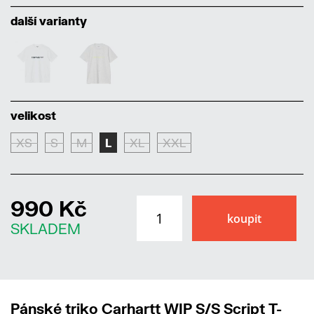
další varianty
velikost
XS
S
M
L
XL
XXL
990 Kč
SKLADEM
Pánské triko Carhartt WIP S/S Script T-