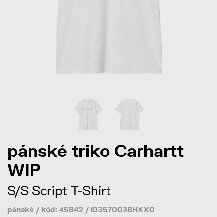
pánské triko Carhartt
WIP
S/S Script T-Shirt
pánské / kód: 45842 / I03570038HXX0