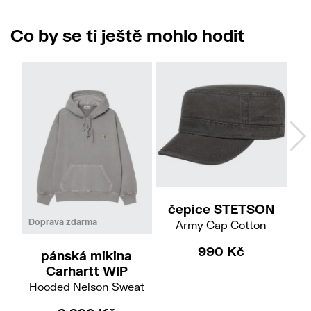
Co by se ti ještě mohlo hodit
No
57/M
59/L
61/XL
čepice STETSON
S
M
Doprava zdarma
Do
Army Cap Cotton
990 Kč
pánská mikina
Carhartt WIP
Hooded Nelson Sweat