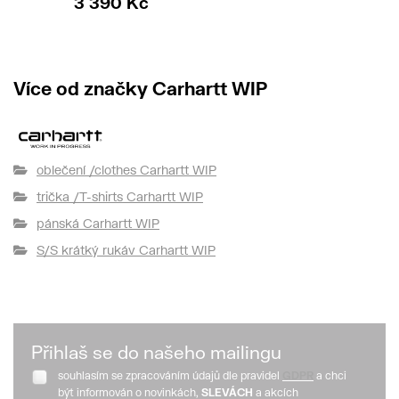
3 390 Kč
Více od značky Carhartt WIP
oblečení /clothes Carhartt WIP
trička /T-shirts Carhartt WIP
pánská Carhartt WIP
S/S krátký rukáv Carhartt WIP
Přihlaš se do našeho mailingu
souhlasím se zpracováním údajů dle pravidel
GDPR
a chci
být informován o novinkách,
SLEVÁCH
a akcích