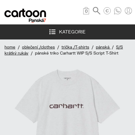
0
KATEGORIE
home
/
oblečení /clothes
/
trička /T-shirts
/
pánská
/
S/S
krátký rukáv
/ pánské triko Carhartt WIP S/S Script T-Shirt