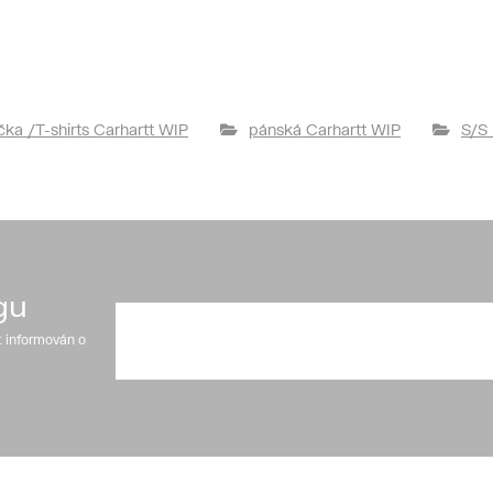
ička /T-shirts Carhartt WIP
pánská Carhartt WIP
S/S 
gu
t informován o