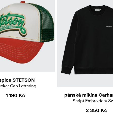
54
UNI
epice STETSON
S
L
ucker Cap Lettering
pánská mikina Carha
1 190 Kč
Script Embroidery S
2 350 Kč