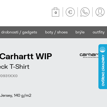
0
drobnosti / gadgets
boty / shoes
brýle
outfity
 Carhartt WIP
ck T-Shirt
370931XX0
Jersey, 140 g/m2