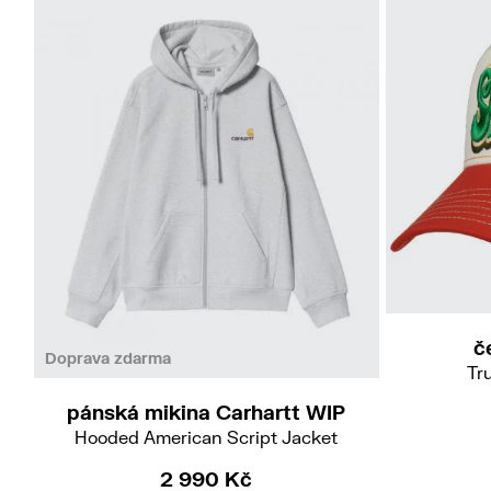
č
Doprava zdarma
Tr
pánská mikina Carhartt WIP
Hooded American Script Jacket
2 990 Kč