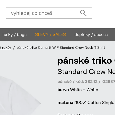
tašky / bags
SLEVY / SALES
doplňky / access
ý rukáv
/ pánské triko Carhartt WIP Standard Crew Neck T-Shirt
pánské triko
Standard Crew Ne
pánské / kód: 38242 / I029
barva
White + White
materiál
100% Cotton Single 