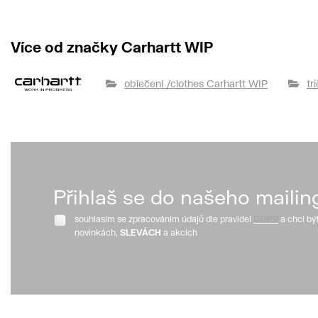
Více od značky Carhartt WIP
oblečení /clothes Carhartt WIP
tr
Přihlaš se do našeho mailin
souhlasím se zpracováním údajů dle pravidel
GDPR
a chci bý
novinkách,
SLEVÁCH
a akcích