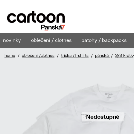
novinky
oblečení / clothes
batohy / backpacks
home
/
oblečení /clothes
/
trička /T-shirts
/
pánská
/
S/S krátk
Nedostupné