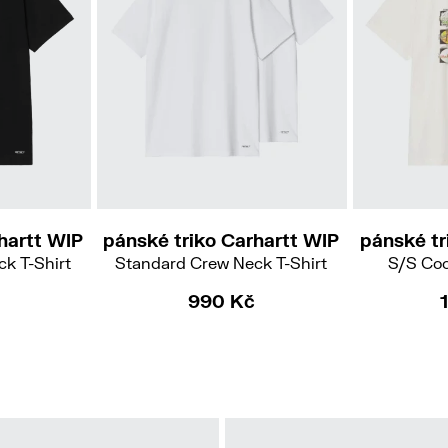
XXL
M
XL
XXL
hartt WIP
pánské triko Carhartt WIP
pánské tr
k T-Shirt
Standard Crew Neck T-Shirt
S/S Coo
990 Kč