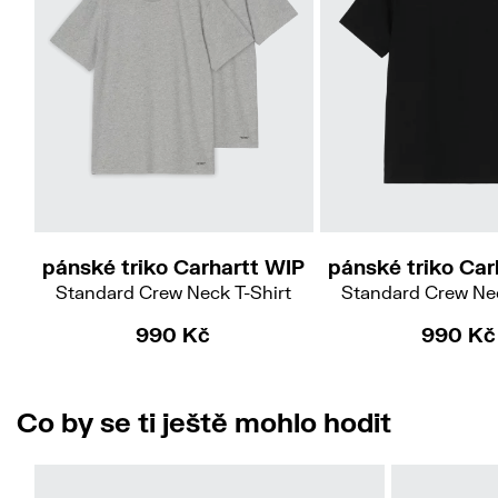
S
M
L
XL
S
M
L
XL
pánské triko Carhartt WIP
pánské triko Car
Standard Crew Neck T-Shirt
Standard Crew Nec
990 Kč
990 Kč
Co by se ti ještě mohlo hodit