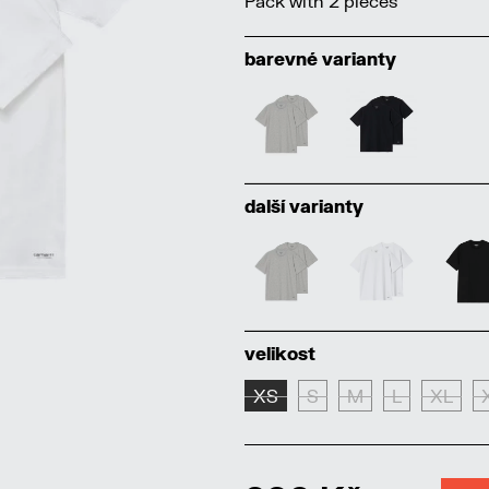
Pack with 2 pieces
barevné varianty
další varianty
velikost
XS
S
M
L
XL