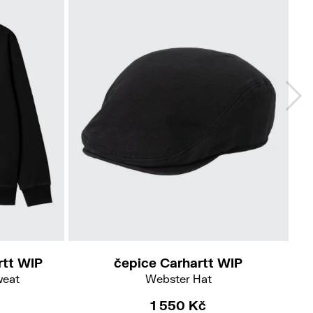
S-M
rtt WIP
čepice Carhartt WIP
weat
Webster Hat
1 550 Kč