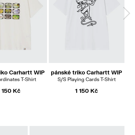
L
XL
iko Carhartt WIP
pánské triko Carhartt WIP
pá
rdinates T-Shirt
S/S Playing Cards T-Shirt
S
1 150 Kč
1 150 Kč