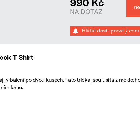
990 Kč
NA DOTAZ
Hlídat dostupnost / cen
eck T-Shirt
í v balení po dvou kusech. Tato trička jsou ušita z měkkého
dním lemu.