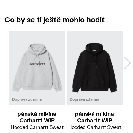
Co by se ti ještě mohlo hodit
XL
M
L
XL
Doprava zdarma
Doprava zdarma
pánská mikina
pánská mikina
če
Carhartt WIP
Carhartt WIP
Hooded Carhartt Sweat
Hooded Carhartt Sweat