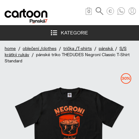
0
KATEGORIE
home
/
oblečení /clothes
/
trička /T-shirts
/
pánská
/
S/S
krátký rukáv
/ pánské triko THEDUDES Negroni Classic T-Shirt
Standard
30%