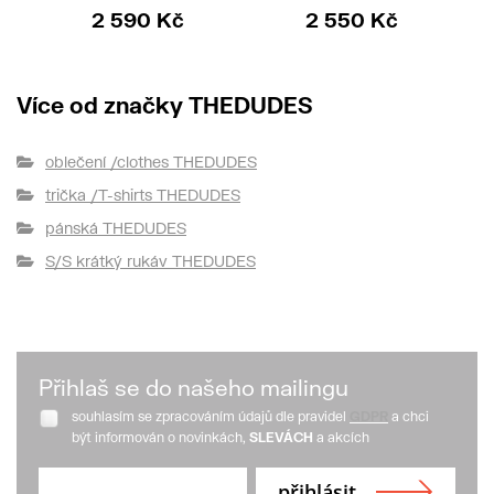
2 590 Kč
2 550 Kč
Více od značky THEDUDES
oblečení /clothes THEDUDES
trička /T-shirts THEDUDES
pánská THEDUDES
S/S krátký rukáv THEDUDES
Přihlaš se do našeho mailingu
souhlasím se zpracováním údajů dle pravidel
GDPR
a chci
být informován o novinkách,
SLEVÁCH
a akcích