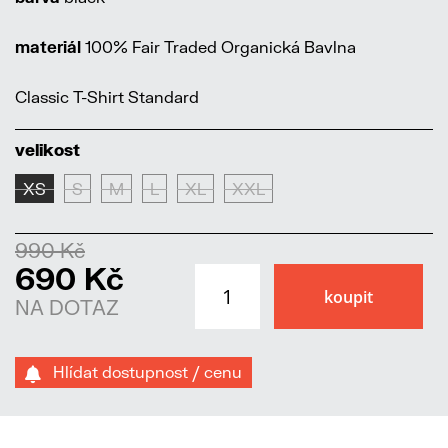
materiál
100% Fair Traded Organická Bavlna
Classic T-Shirt Standard
velikost
XS
S
M
L
XL
XXL
990 Kč
690 Kč
NA DOTAZ
Hlídat dostupnost / cenu