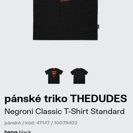
pánské triko THEDUDES
Negroni Classic T-Shirt Standard
pánské / kód: 47147 / 10079402
barva
black