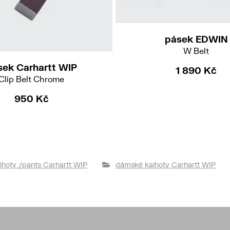
M
pásek EDWIN
W Belt
sek Carhartt WIP
1 890 Kč
Clip Belt Chrome
950 Kč
lhoty /pants Carhartt WIP
dámské kalhoty Carhartt WIP