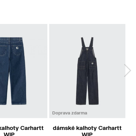
L
S
M
Doprava zdarma
Do
alhoty Carhartt
dámské kalhoty Carhartt
d
WIP
WIP