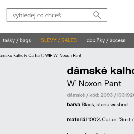
tašky / bags
SLEVY / SALES
doplňky / access
mské kalhoty Carhartt WIP W' Noxon Pant
dámské kalho
W' Noxon Pant
dámské / kód: 2093 / I031
barva
Black, stone washed
materiál
100% Cotton 'Smith'