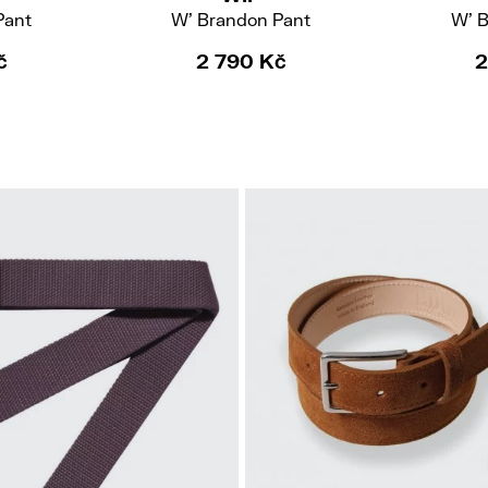
Pant
W' Brandon Pant
W' 
č
2 790 Kč
2