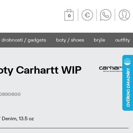
0
drobnosti / gadgets
boty / shoes
brýle
outfity
ty Carhartt WIP
920890600
 Denim, 13.5 oz