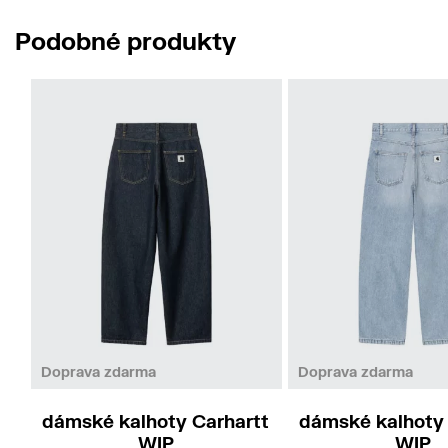
Podobné produkty
S
M
L
S
M
Doprava zdarma
Doprava zdarma
dámské kalhoty Carhartt
dámské kalhoty 
WIP
WIP