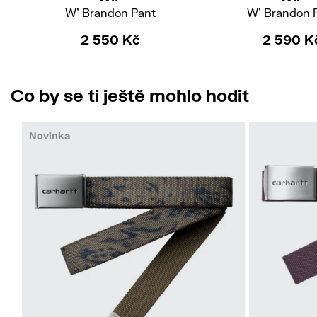
W' Brandon Pant
W' Brandon 
2 550 Kč
2 590 K
Co by se ti ještě mohlo hodit
Novinka