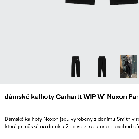
dámské kalhoty Carhartt WIP W' Noxon Pa
Dámské kalhoty Noxon jsou vyrobeny z denimu Smith v rov
která je měkká na dotek, až po verzi se stone-bleached efe