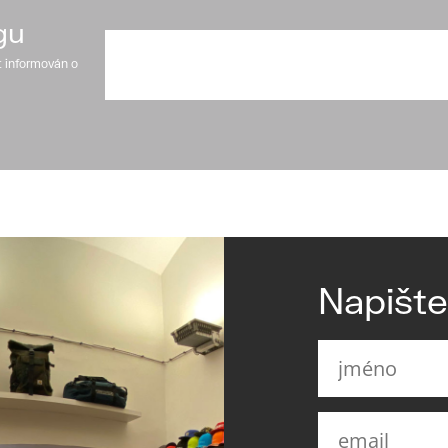
gu
t informován o
Napišt