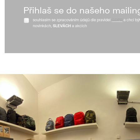
Přihlaš se do našeho mailin
souhlasím se zpracováním údajů dle pravidel
GDPR
a chci bý
novinkách,
SLEVÁCH
a akcích