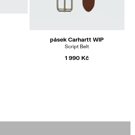
M
L
pásek Carhartt WIP
Script Belt
1 990 Kč