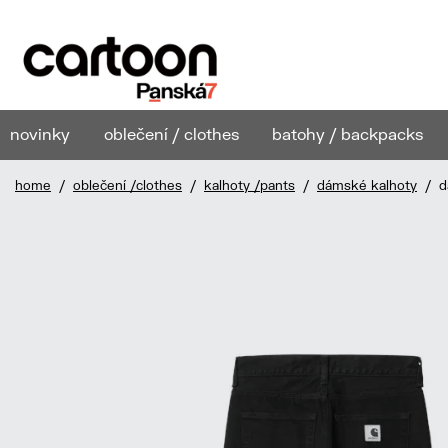
novinky
oblečení / clothes
batohy / backpacks
home
/
oblečení /clothes
/
kalhoty /pants
/
dámské kalhoty
/ dá