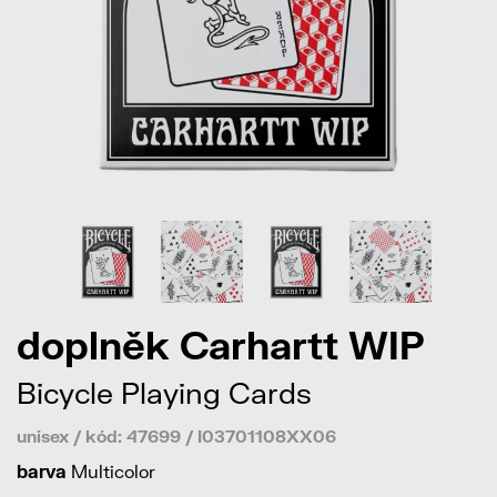
doplněk Carhartt WIP
Bicycle Playing Cards
unisex / kód: 47699 / I03701108XX06
barva
Multicolor