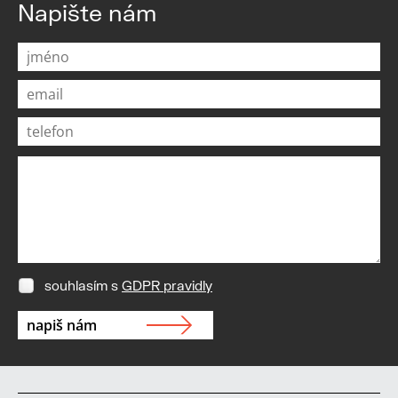
Napište nám
souhlasím s
GDPR pravidly