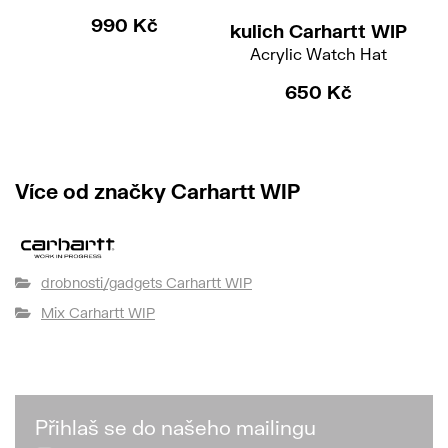
990 Kč
kulich Carhartt WIP
če
Acrylic Watch Hat
650 Kč
Více od značky Carhartt WIP
drobnosti/gadgets Carhartt WIP
Mix Carhartt WIP
Přihlaš se do našeho mailingu