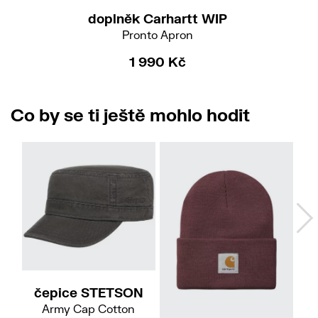
doplněk Carhartt WIP
Pronto Apron
1 990 Kč
Co by se ti ještě mohlo hodit
57/M
59/L
61/XL
čepice STETSON
Army Cap Cotton