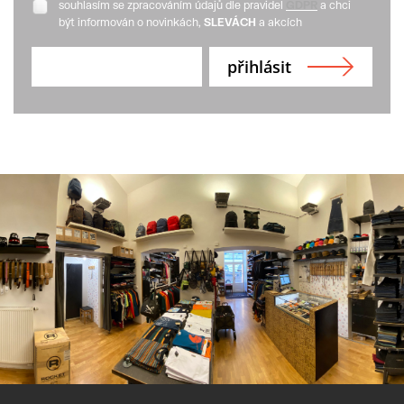
souhlasím se zpracováním údajů dle pravidel
GDPR
a chci
být informován o novinkách,
SLEVÁCH
a akcích