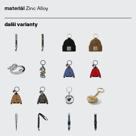
materiál
Zinc Alloy
další varianty