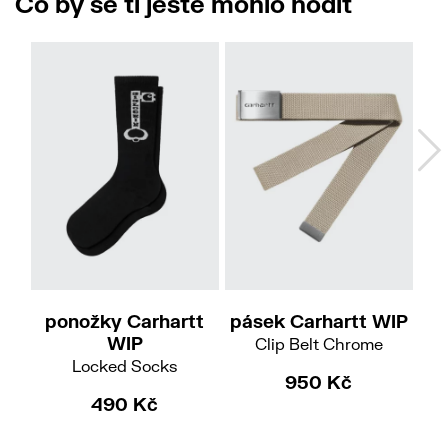
Co by se ti ještě mohlo hodit
ponožky Carhartt
pásek Carhartt WIP
če
WIP
Clip Belt Chrome
Locked Socks
950 Kč
490 Kč