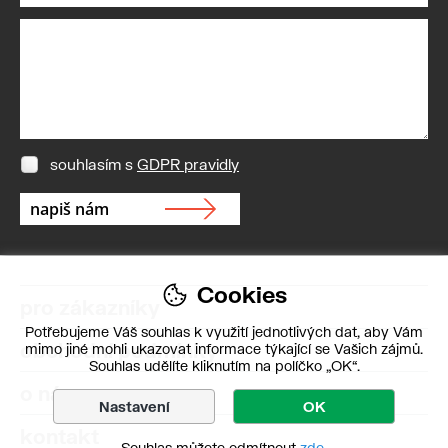
souhlasím s
GDPR pravidly
Cookies
pro zákazníky
Potřebujeme Váš souhlas k využití jednotlivých dat, aby Vám
obchodní podmínky
mimo jiné mohli ukazovat informace týkající se Vašich zájmů.
Souhlas udělíte kliknutím na políčko „OK“.
o nás
Nastavení
OK
kontakt
Souhlas můžete odmítnout
zde
.