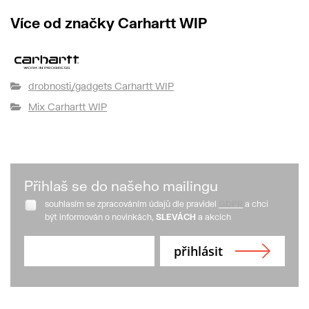
Více od značky Carhartt WIP
drobnosti/gadgets Carhartt WIP
Mix Carhartt WIP
Přihlaš se do našeho mailingu
souhlasím se zpracováním údajů dle pravidel
GDPR
a chci
být informován o novinkách,
SLEVÁCH
a akcích