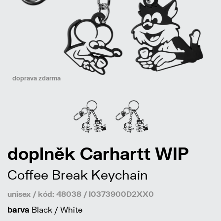
doprava zdarma
doplněk Carhartt WIP
Coffee Break Keychain
unisex / kód: 48038 / I0373900D2XX0
barva
Black / White