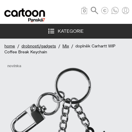
0
KATEGORIE
home
/
drobnosti/gadgets
/
Mix
/ doplněk Carhartt WIP
Coffee Break Keychain
novinka