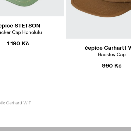
epice STETSON
ucker Cap Honolulu
1 190 Kč
čepice Carhartt 
Backley Cap
990 Kč
Mix Carhartt WIP