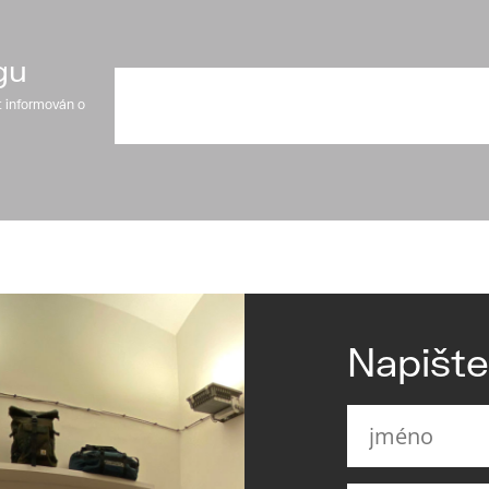
gu
t informován o
Napišt