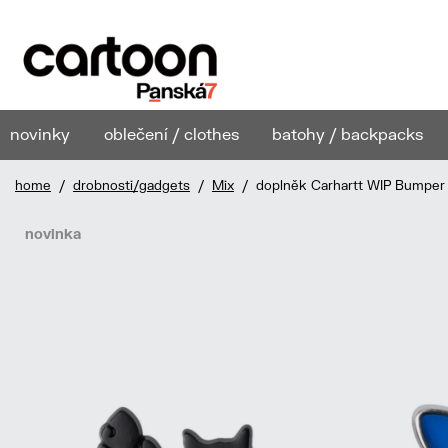
novinky
oblečení / clothes
batohy / backpacks
home
/
drobnosti/gadgets
/
Mix
/ doplněk Carhartt WIP Bumper 
novinka