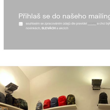
Přihlaš se do našeho mailin
souhlasím se zpracováním údajů dle pravidel
GDPR
a chci bý
novinkách,
SLEVÁCH
a akcích