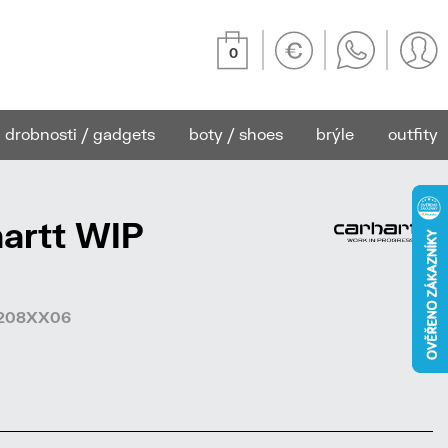
0
drobnosti / gadgets
boty / shoes
brýle
outfity
artt WIP
38208XX06