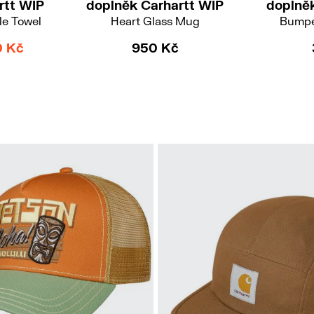
rtt WIP
doplněk Carhartt WIP
doplně
le Towel
Heart Glass Mug
Bumpe
0 Kč
950 Kč