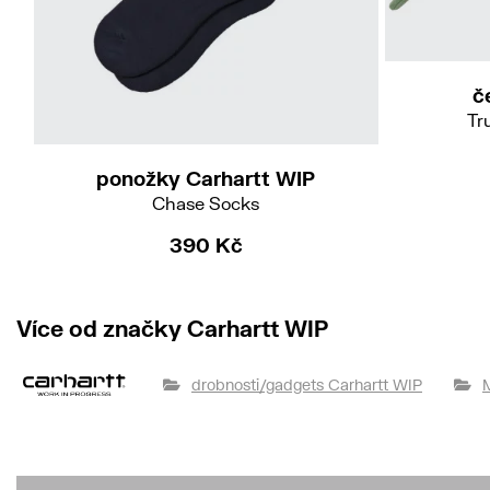
č
Tr
ponožky Carhartt WIP
Chase Socks
390 Kč
Více od značky Carhartt WIP
drobnosti/gadgets Carhartt WIP