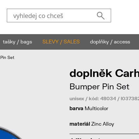
tašky / bags
SLEVY / SALES
doplňky / access
Pin Set
doplněk Carh
Bumper Pin Set
unisex / kód: 48034 / I037
barva
Multicolor
materiál
Zinc Alloy