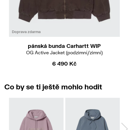
Do
L
Doprava zdarma
pánská bunda Carhartt WIP
OG Active Jacket (podzimní/zimní)
6 490 Kč
Co by se ti ještě mohlo hodit