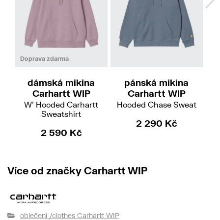
L
M
L
XL
Doprava zdarma
dámská mikina
pánská mikina
ku
Carhartt WIP
Carhartt WIP
W' Hooded Carhartt
Hooded Chase Sweat
Sweatshirt
2 290 Kč
2 590 Kč
Více od značky Carhartt WIP
oblečení /clothes Carhartt WIP