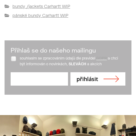
bundy /jackets Carhartt WIP
pánské bundy Carhartt WIP
Přihlaš se do našeho mailingu
souhlasím se zpracováním údajů dle pravidel
GDPR
a chci
být informován o novinkách,
SLEVÁCH
a akcích