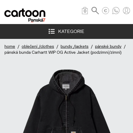
0
KATEGORIE
home
/
oblečení /clothes
/
bundy /jackets
/
pánské bundy
/
pánská bunda Carhartt WIP OG Active Jacket (podzimní/zimní)