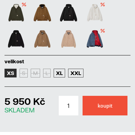
%
%
%
velikost
XS
S
M
L
XL
XXL
5 950 Kč
SKLADEM