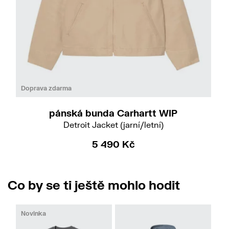
Do
L
XXL
Doprava zdarma
pánská bunda Carhartt WIP
Detroit Jacket (jarní/letní)
5 490 Kč
Co by se ti ještě mohlo hodit
Novinka
No