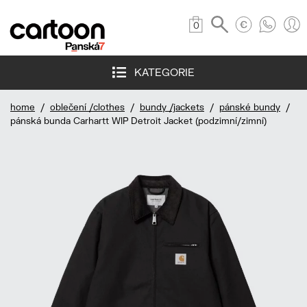
0
KATEGORIE
home
/
oblečení /clothes
/
bundy /jackets
/
pánské bundy
/
pánská bunda Carhartt WIP Detroit Jacket (podzimní/zimní)