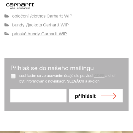
oblečení /clothes Carhartt WIP
bundy /jackets Carhartt WIP
pánské bundy Carhartt WIP
Přihlaš se do našeho mailingu
souhlasím se zpracováním údajů dle pravidel
GDPR
a chci
být informován o novinkách,
SLEVÁCH
a akcích