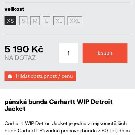
velikost
XS
S
M
L
XL
XXL
5 190 Kč
NA DOTAZ
Hlídat dostupnost / cenu
pánská bunda Carhartt WIP Detroit
Jacket
Carhartt WIP Detroit Jacket je jedna z nejikoničtějších
bund Carhartt. Původně pracovní bunda z 80. let, dnes