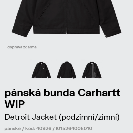
doprava zdarma
pánská bunda Carhartt
WIP
Detroit Jacket (podzimní/zimní)
pánské / kód: 40926 / I01526400E010