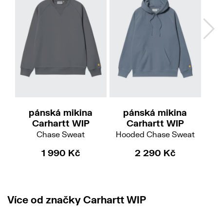
M
L
XL
M
L
XL
Do
pánská mikina
pánská mikina
Carhartt WIP
Carhartt WIP
Chase Sweat
Hooded Chase Sweat
1 990 Kč
2 290 Kč
Více od značky Carhartt WIP