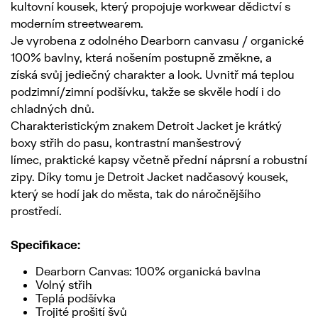
kultovní kousek, který propojuje workwear dědictví s
moderním streetwearem.
Je vyrobena z odolného Dearborn canvasu / organické
100% bavlny, která nošením postupně změkne, a
získá svůj jediečný charakter a look. Uvnitř má teplou
podzimní/zimní podšívku, takže se skvěle hodí i do
chladných dnů.
Charakteristickým znakem Detroit Jacket je krátký
boxy střih do pasu, kontrastní manšestrový
límec, praktické kapsy včetně přední náprsní a robustní
zipy. Díky tomu je Detroit Jacket nadčasový kousek,
který se hodí jak do města, tak do náročnějšího
prostředí.
Specifikace:
Dearborn Canvas: 100% organická bavlna
Volný střih
Teplá podšívka
Trojité prošití švů