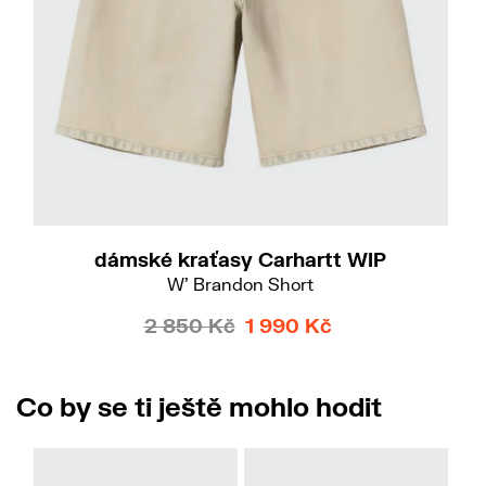
Do
M
L
dámské kraťasy Carhartt WIP
W' Brandon Short
2 850 Kč
1 990 Kč
Co by se ti ještě mohlo hodit