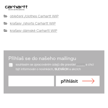
oblečení /clothes Carhartt WIP
kraťasy /shorts Carhartt WIP
kraťasy dámské Carhartt WIP
Přihlaš se do našeho mailingu
souhlasím se zpracováním údajů dle pravidel
GDPR
a chci
být informován o novinkách,
SLEVÁCH
a akcích