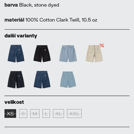
barva
Black, stone dyed
materiál
100% Cotton Clark Twill, 10.5 oz
další varianty
%
velikost
XS
S
M
L
XL
XXL