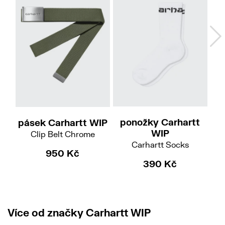
ponožky Carhartt
pásek Carhartt WIP
WIP
Clip Belt Chrome
Carhartt Socks
W
950 Kč
390 Kč
Více od značky Carhartt WIP