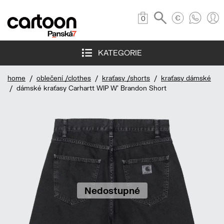
0
KATEGORIE
home
/
oblečení /clothes
/
kraťasy /shorts
/
kraťasy dámské
/ dámské kraťasy Carhartt WIP W' Brandon Short
Nedostupné