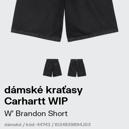
dámské kraťasy
Carhartt WIP
W' Brandon Short
dámské / kód: 44743 / I034839894J03