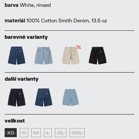
barva
White, rinsed
materiál
100% Cotton Smith Denim, 13.5 oz
barevné varianty
%
další varianty
velikost
XS
S
M
L
XL
XXL