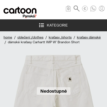
0
KATEGORIE
home
/
oblečení /clothes
/
kraťasy /shorts
/
kraťasy dámské
/ dámské kraťasy Carhartt WIP W' Brandon Short
Nedostupné