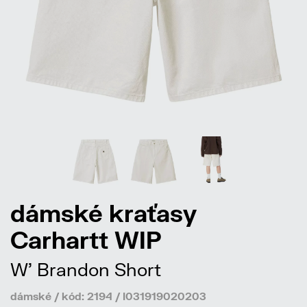
dámské kraťasy
Carhartt WIP
W' Brandon Short
dámské / kód: 2194 / I031919020203