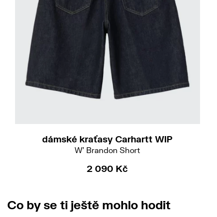
S
M
dámské kraťasy Carhartt WIP
W' Brandon Short
2 090 Kč
Co by se ti ještě mohlo hodit