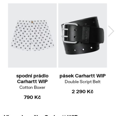
XS
S
M
L
XL
XXL
S
M
L
XL
spodní prádlo
pásek Carhartt WIP
p
Carhartt WIP
Double Script Belt
Cotton Boxer
2 290 Kč
790 Kč