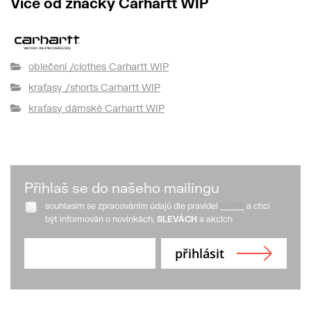
Více od značky Carhartt WIP
oblečení /clothes Carhartt WIP
kraťasy /shorts Carhartt WIP
kraťasy dámské Carhartt WIP
Přihlaš se do našeho mailingu
souhlasím se zpracováním údajů dle pravidel
GDPR
a chci
být informován o novinkách,
SLEVÁCH
a akcích