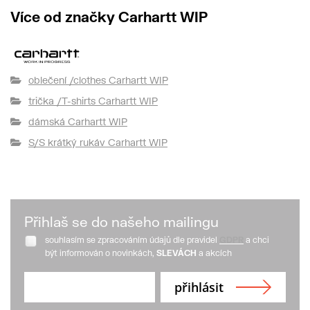
Více od značky Carhartt WIP
oblečení /clothes Carhartt WIP
trička /T-shirts Carhartt WIP
dámská Carhartt WIP
S/S krátký rukáv Carhartt WIP
Přihlaš se do našeho mailingu
souhlasím se zpracováním údajů dle pravidel
GDPR
a chci
být informován o novinkách,
SLEVÁCH
a akcích