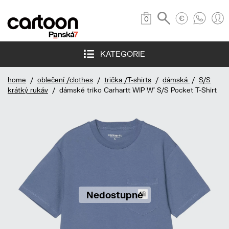
0
KATEGORIE
home
/
oblečení /clothes
/
trička /T-shirts
/
dámská
/
S/S
krátký rukáv
/ dámské triko Carhartt WIP W' S/S Pocket T-Shirt
Nedostupné