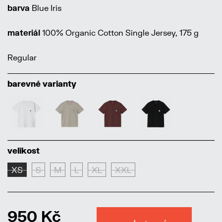
barva
Blue Iris
materiál
100% Organic Cotton Single Jersey, 175 g
Regular
barevné varianty
velikost
XS
S
M
L
XL
XXL
950 Kč