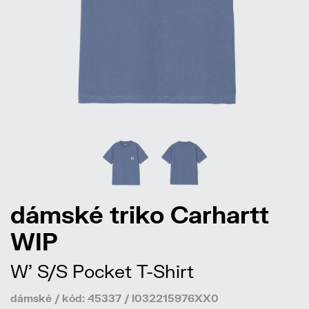
dámské triko Carhartt
WIP
W' S/S Pocket T-Shirt
dámské / kód: 45337 / I032215976XX0