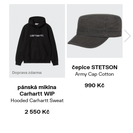
57/M
59/L
61/XL
čepice STETSON
L
XL
Doprava zdarma
Do
Army Cap Cotton
990 Kč
pánská mikina
Carhartt WIP
Hooded Carhartt Sweat
2 550 Kč