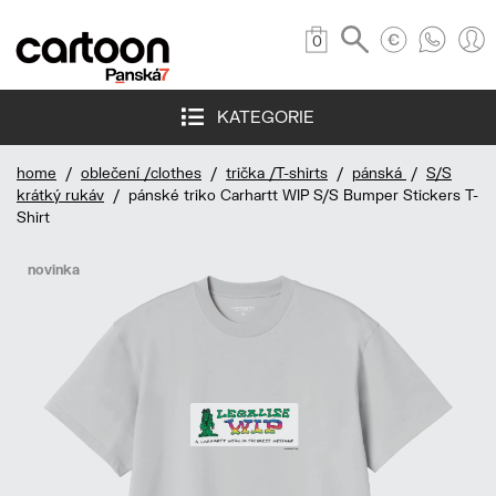
0
KATEGORIE
home
/
oblečení /clothes
/
trička /T-shirts
/
pánská
/
S/S
krátký rukáv
/ pánské triko Carhartt WIP S/S Bumper Stickers T-
Shirt
novinka