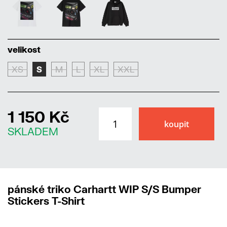
velikost
XS
S
M
L
XL
XXL
1 150 Kč
SKLADEM
pánské triko Carhartt WIP S/S Bumper
Stickers T-Shirt