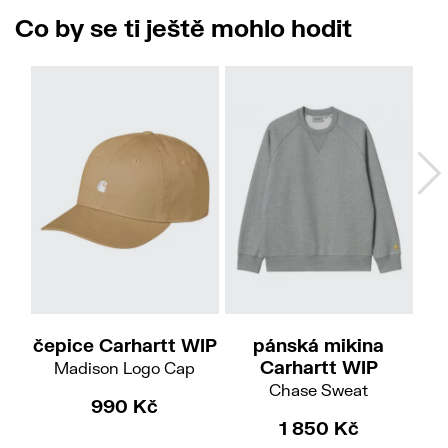
Co by se ti ještě mohlo hodit
S
Do
čepice Carhartt WIP
pánská mikina
Carhartt WIP
Madison Logo Cap
Chase Sweat
Hoo
990 Kč
1 850 Kč