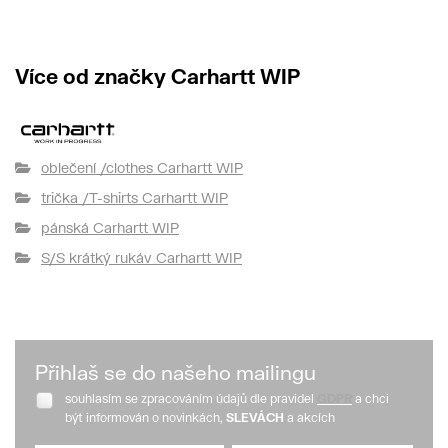
Více od značky Carhartt WIP
oblečení /clothes Carhartt WIP
trička /T-shirts Carhartt WIP
pánská Carhartt WIP
S/S krátký rukáv Carhartt WIP
Přihlaš se do našeho mailingu
souhlasím se zpracováním údajů dle pravidel
GDPR
a chci
být informován o novinkách,
SLEVÁCH
a akcích