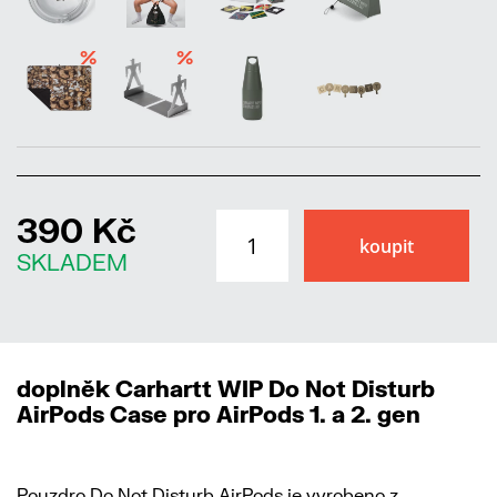
%
%
390 Kč
SKLADEM
doplněk Carhartt WIP Do Not Disturb
AirPods Case pro AirPods 1. a 2. gen
Pouzdro Do Not Disturb AirPods je vyrobeno z