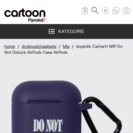
0
KATEGORIE
home
/
drobnosti/gadgets
/
Mix
/ doplněk Carhartt WIP Do
Not Disturb AirPods Case AirPods