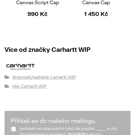
Canvas Script Cap
Canvas Cap
990 Kč
1 450 Kč
Více od značky Carhartt WIP
drobnosti/gadgets Carhartt WIP
Mix Carhartt WIP
Přihlaš se do našeho mailingu
souhlasím se zpracováním údajů dle pravidel
GDPR
a chci
být informován o novinkách,
SLEVÁCH
a akcích