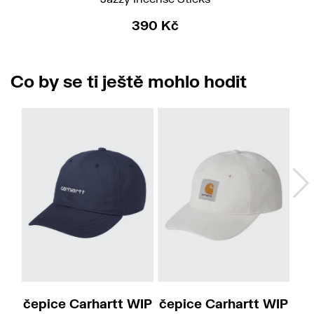
390 Kč
Co by se ti ještě mohlo hodit
čepice Carhartt WIP
čepice Carhartt WIP
r