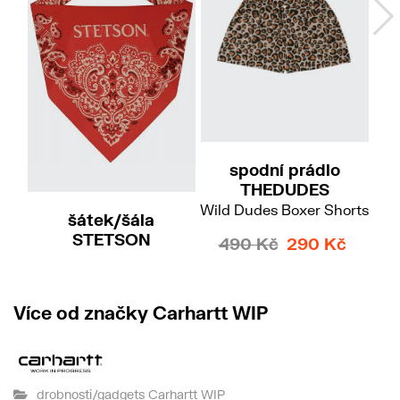
S
XL
XXL
spodní prádlo
če
THEDUDES
Wild Dudes Boxer Shorts
šátek/šála
STETSON
490 Kč
290 Kč
Bandana Cotton
690 Kč
Více od značky Carhartt WIP
drobnosti/gadgets Carhartt WIP