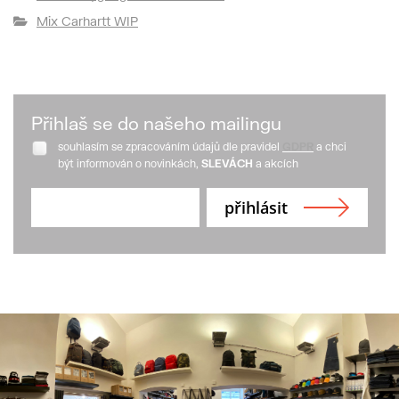
Mix Carhartt WIP
Přihlaš se do našeho mailingu
souhlasím se zpracováním údajů dle pravidel
GDPR
a chci
být informován o novinkách,
SLEVÁCH
a akcích