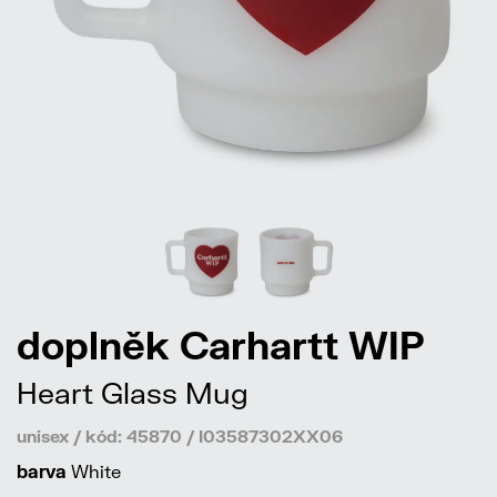
doplněk Carhartt WIP
Heart Glass Mug
unisex / kód: 45870 / I03587302XX06
barva
White