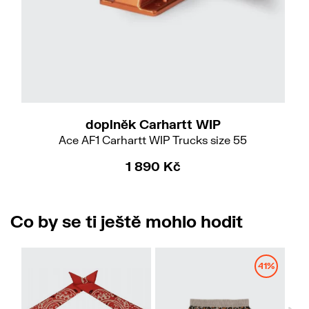
Do
doplněk Carhartt WIP
Ace AF1 Carhartt WIP Trucks size 55
1 890 Kč
Co by se ti ještě mohlo hodit
41%