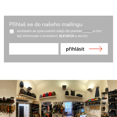
Přihlaš se do našeho mailingu
souhlasím se zpracováním údajů dle pravidel
GDPR
a chci
být informován o novinkách,
SLEVÁCH
a akcích