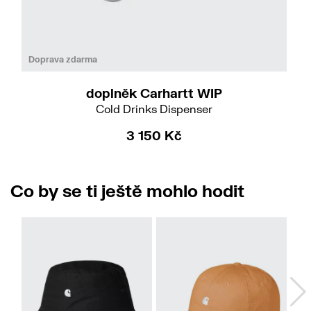
Do
Doprava zdarma
doplněk Carhartt WIP
Cold Drinks Dispenser
3 150 Kč
Co by se ti ještě mohlo hodit