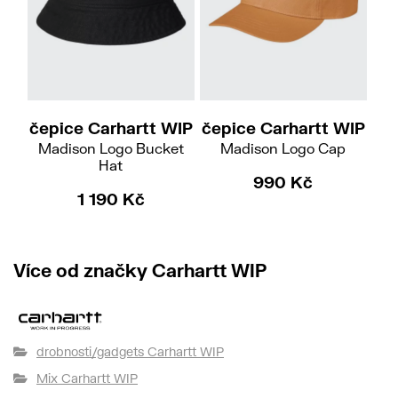
XS-S
M-L
čepice Carhartt WIP
čepice Carhartt WIP
pe
Madison Logo Bucket
Madison Logo Cap
Hat
990 Kč
1 190 Kč
Více od značky Carhartt WIP
drobnosti/gadgets Carhartt WIP
Mix Carhartt WIP