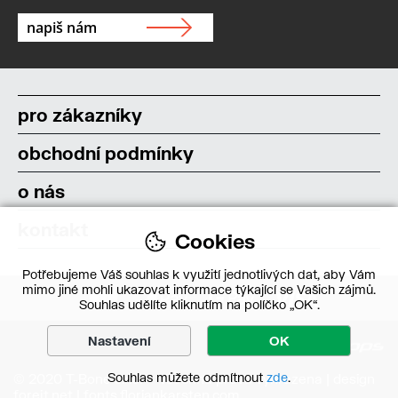
pro zákazníky
obchodní podmínky
o nás
kontakt
Cookies
Potřebujeme Váš souhlas k využití jednotlivých dat, aby Vám
mimo jiné mohli ukazovat informace týkající se Vašich zájmů.
Souhlas udělíte kliknutím na políčko „OK“.
Nastavení
OK
Souhlas můžete odmítnout
zde
.
© 2020 T-Bone s.r.o. – Všechna práva vyhrazena | design
forejt.net
|
fonts.floriankarsten.com