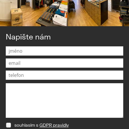
Napište nám
souhlasím s
GDPR pravidly