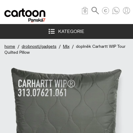
0
KATEGORIE
home
/
drobnosti/gadgets
/
Mix
/ doplněk Carhartt WIP Tour
Quilted Pillow