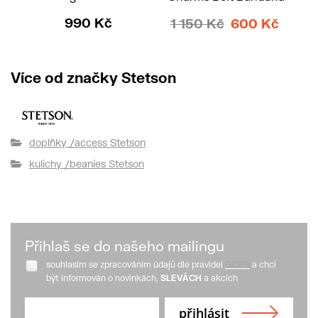
990 Kč
1 150 Kč
600 Kč
Více od značky Stetson
doplňky /access Stetson
kulichy /beanies Stetson
Přihlaš se do našeho mailingu
souhlasím se zpracováním údajů dle pravidel
GDPR
a chci
být informován o novinkách,
SLEVÁCH
a akcích