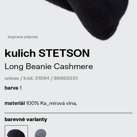
doprava zdarma
kulich STETSON
Long Beanie Cashmere
unisex / kód: 31594 / 86992031
barva
1
materiál
100% Ka_mírová vlna,
barevné varianty