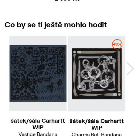
Co by se ti ještě mohlo hodit
48%
šátek/šála Carhartt
šátek/šála Carhartt
r
WIP
WIP
Vestige Bandana
Charms Belt Bandana