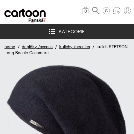
0
KATEGORIE
home
/
doplňky /access
/
kulichy /beanies
/ kulich STETSON
Long Beanie Cashmere