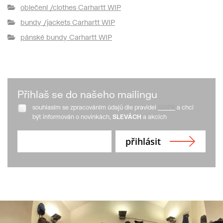
oblečení /clothes Carhartt WIP
bundy /jackets Carhartt WIP
pánské bundy Carhartt WIP
Přihlaš se do našeho mailingu
souhlasím se zpracováním údajů dle pravidel
GDPR
a chci
být informován o novinkách,
SLEVÁCH
a akcích