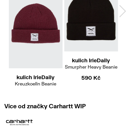
kulich IrieDaily
Smurpher Heavy Beanie
H
kulich IrieDaily
590 Kč
Kreuzkoelln Beanie
590 Kč
Více od značky Carhartt WIP