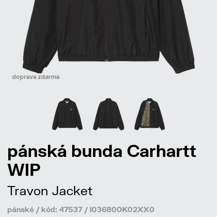
doprava zdarma
pánská bunda Carhartt
WIP
Travon Jacket
pánské / kód: 47537 / I036800K02XX0