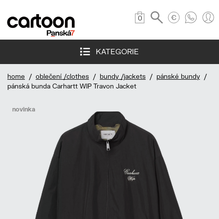
0
KATEGORIE
home
/
oblečení /clothes
/
bundy /jackets
/
pánské bundy
/
pánská bunda Carhartt WIP Travon Jacket
novinka