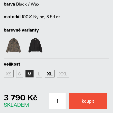
barva
Black / Wax
materiál
100% Nylon, 3.54 oz
barevné varianty
velikost
XS
S
M
L
XL
XXL
3 790 Kč
SKLADEM