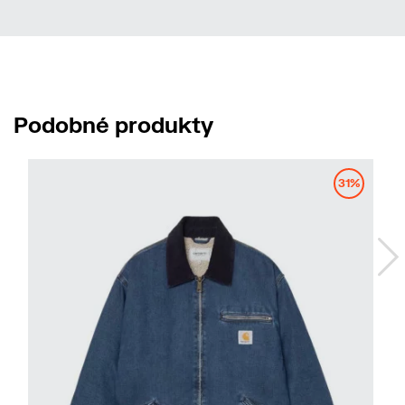
Podobné produkty
No
31%