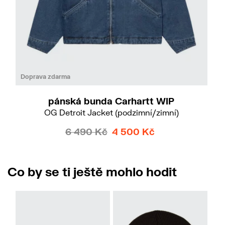
Do
S
Doprava zdarma
pánská bunda Carhartt WIP
OG Detroit Jacket (podzimní/zimní)
6 490 Kč
4 500 Kč
Co by se ti ještě mohlo hodit