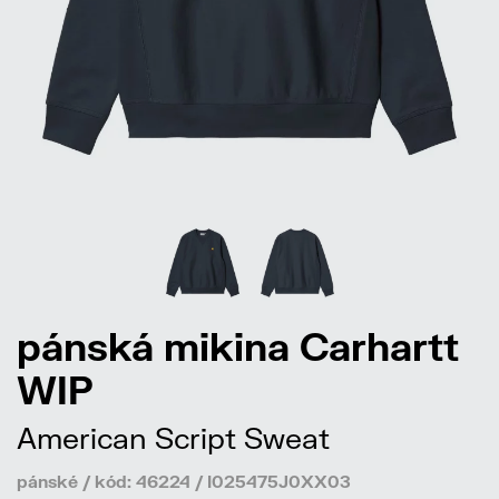
pánská mikina Carhartt
WIP
American Script Sweat
pánské / kód: 46224 / I025475J0XX03