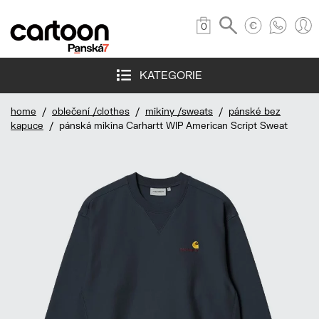
0
KATEGORIE
home
/
oblečení /clothes
/
mikiny /sweats
/
pánské bez
kapuce
/ pánská mikina Carhartt WIP American Script Sweat