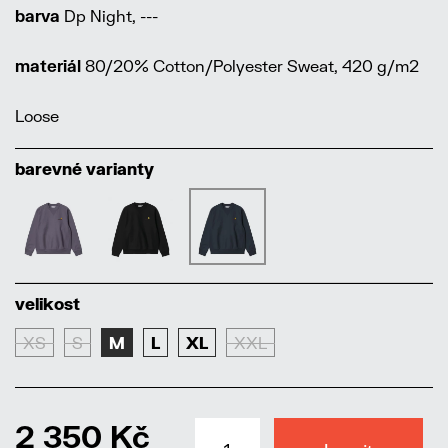
barva
Dp Night, ---
materiál
80/20% Cotton/Polyester Sweat, 420 g/m2
Loose
barevné varianty
velikost
XS
S
M
L
XL
XXL
2 350 Kč