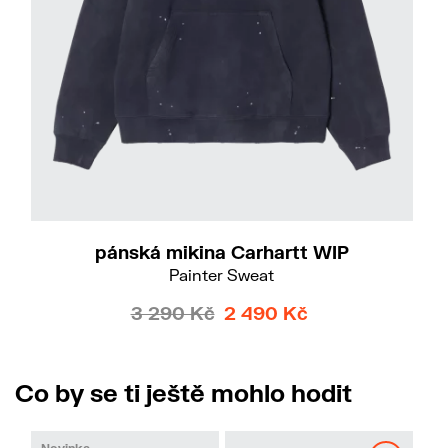
S
M
L
XL
pánská mikina Carhartt WIP
Painter Sweat
3 290 Kč
2 490 Kč
Co by se ti ještě mohlo hodit