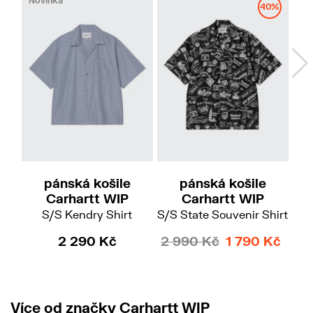
Novinka
40%
S
L
M
L
XL
XXL
pánská košile
pánská košile
Carhartt WIP
Carhartt WIP
S/S Kendry Shirt
S/S State Souvenir Shirt
2 290 Kč
2 990 Kč
1 790 Kč
Více od značky Carhartt WIP