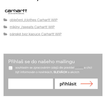
oblečení /clothes Carhartt WIP
mikiny /sweats Carhartt WIP
pánské bez kapuce Carhartt WIP
Přihlaš se do našeho mailingu
souhlasím se zpracováním údajů dle pravidel
GDPR
a chci
být informován o novinkách,
SLEVÁCH
a akcích