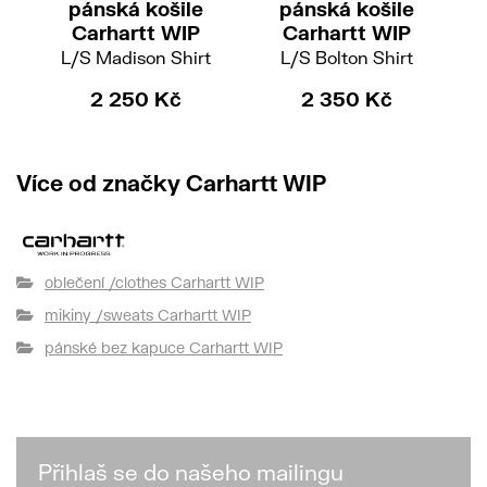
pánská košile
pánská košile
Carhartt WIP
Carhartt WIP
L/S Madison Shirt
L/S Bolton Shirt
2 250 Kč
2 350 Kč
3 
Více od značky Carhartt WIP
oblečení /clothes Carhartt WIP
mikiny /sweats Carhartt WIP
pánské bez kapuce Carhartt WIP
Přihlaš se do našeho mailingu