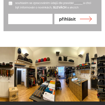
souhlasím se zpracováním údajů dle pravidel
GDPR
a chci
být informován o novinkách,
SLEVÁCH
a akcích