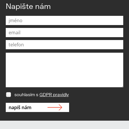
Napište nám
souhlasím s
GDPR pravidly