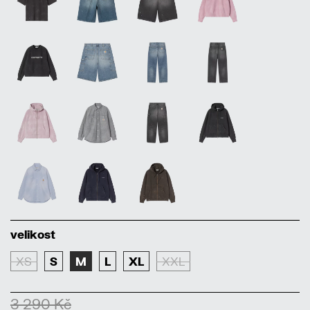
velikost
XS
S
M
L
XL
XXL
3 290 Kč