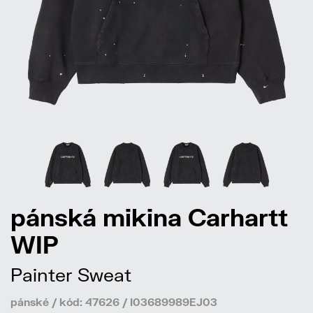
pánská mikina Carhartt
WIP
Painter Sweat
pánské / kód: 47626 / I03689989EJ03