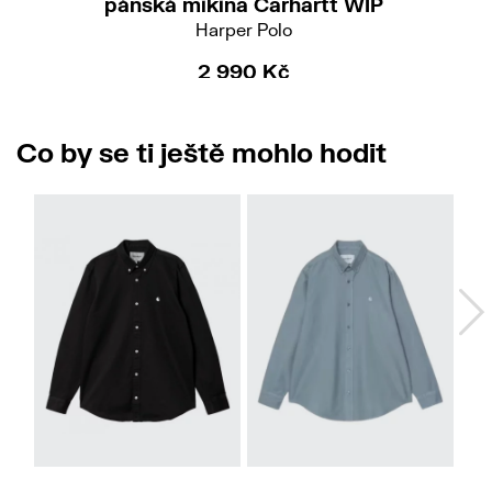
pánská mikina Carhartt WIP
Harper Polo
2 990 Kč
Co by se ti ještě mohlo hodit
M
L
XL
L