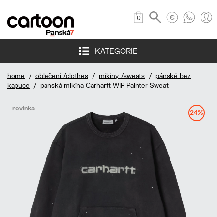
0
KATEGORIE
home
/
oblečení /clothes
/
mikiny /sweats
/
pánské bez
kapuce
/ pánská mikina Carhartt WIP Painter Sweat
novinka
24%