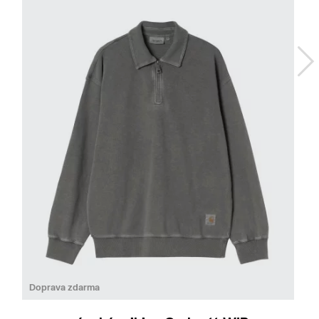
Do
M
Doprava zdarma