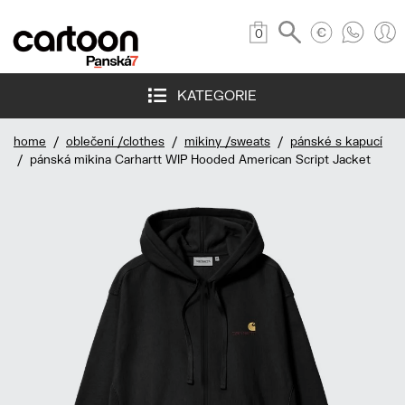
0
KATEGORIE
home
/
oblečení /clothes
/
mikiny /sweats
/
pánské s kapucí
/ pánská mikina Carhartt WIP Hooded American Script Jacket