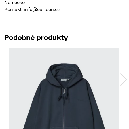
Německo
Kontakt: info@cartoon.cz
Podobné produkty
No