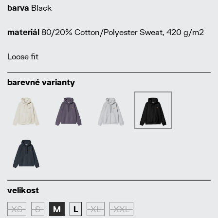
barva
Black
materiál
80/20% Cotton/Polyester Sweat, 420 g/m2
Loose fit
barevné varianty
velikost
XS
S
M
L
XL
XXL