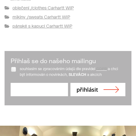
oblečení /clothes Carhartt WIP
mikiny /sweats Carhartt WIP
pánské s kapucí Carhartt WIP
Přihlaš se do našeho mailingu
souhlasím se zpracováním údajů dle pravidel
GDPR
a chci
být informován o novinkách,
SLEVÁCH
a akcích