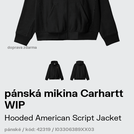
doprava zdarma
pánská mikina Carhartt
WIP
Hooded American Script Jacket
pánské / kód: 42319 / I03306389XX03