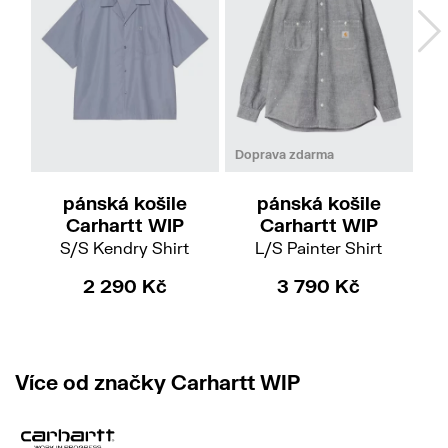
S
L
M
L
XL
Doprava zdarma
pánská košile
pánská košile
Carhartt WIP
Carhartt WIP
S/S Kendry Shirt
L/S Painter Shirt
2 290 Kč
3 790 Kč
2 
Více od značky Carhartt WIP