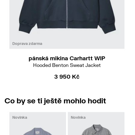
Do
L
Doprava zdarma
pánská mikina Carhartt WIP
Hooded Benton Sweat Jacket
3 950 Kč
Co by se ti ještě mohlo hodit
Novinka
Novinka